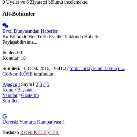
0 Üyeler ve 6 Ziyaretçi bölümü incelemekte.
Alt-Bölümler
Evcil Dünyasından Haberler
Bu Bölümde Her Türlü Evciller hakkında Haberler
Paylaşabilirsiniz...
İletiler: 60
Konular: 18
Son ileti:
16 Ocak 2016, 19:41:27
Ynt: Türkiye’nin Tavukçu...
,
Görkem KÖSE
tarafından
Aşağı git
Sayfa
1
2
3
4
5
Konu
/
Başlatan
Yanıtlar
/
Gösterim
Son İleti
Ücretsiz Yumurta Kampanyası !
Başlatan
Recep KELEŞLER