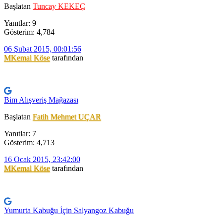
Başlatan
Tuncay KEKEÇ
Yanıtlar: 9
Gösterim: 4,784
06 Şubat 2015, 00:01:56
MKemal Köse
tarafından
Bim Alışveriş Mağazası
Başlatan
Fatih Mehmet UÇAR
Yanıtlar: 7
Gösterim: 4,713
16 Ocak 2015, 23:42:00
MKemal Köse
tarafından
Yumurta Kabuğu İçin Salyangoz Kabuğu