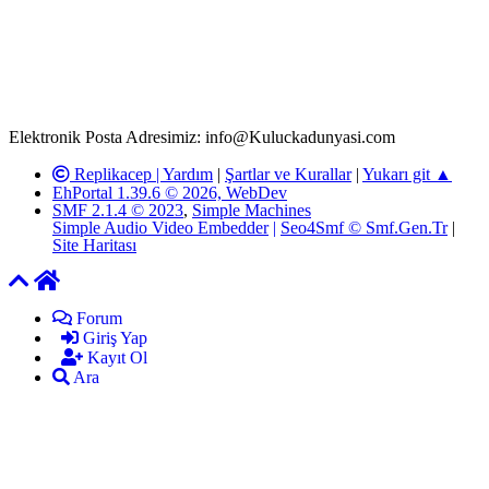
(konu, yorum) paylaşımlarının tüm sorumluluğu forum üyelerimize
aittir. Kuluckadunyasi Forumuna iletilecek olan şikayetler, elektronik
posta adresimize gönderildikten en geç üç (3) iş günü içerisinde,
ilgili kanunlar ve yönetmelikler çerçevesinde tarafımızca incelenerek
site yöneticilerimiz tarafından gereken çalışmaların yapılmasının
ardından ilgili kişi ya da kuruma yazılı açıklama yapılacaktır.
Elektronik Posta Adresimiz: info@Kuluckadunyasi.com
Replikacep |
Yardım
|
Şartlar ve Kurallar
|
Yukarı git ▲
EhPortal 1.39.6 © 2026, WebDev
SMF 2.1.4 © 2023
,
Simple Machines
Simple Audio Video Embedder
|
Seo4Smf © Smf.Gen.Tr
|
Site Haritası
Forum
Giriş Yap
Kayıt Ol
Ara