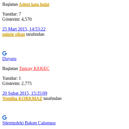
Başlatan
Adem kara bulut
Yanıtlar: 7
Gösterim: 4,570
25 Mart 2015, 14:53:22
münür elkan
tarafından
Duyuru
Başlatan
Tuncay KEKEÇ
Yanıtlar: 1
Gösterim: 2,775
20 Şubat 2015, 15:35:09
Yemliha KORKMAZ
tarafından
Sitemizdeki Bakım Çalışması