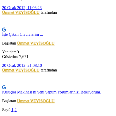
20 Ocak 2012, 11:06:23
Ümmet VEYİSOĞLU
tarafından
İşte Çıkan Civcivlerim ...
Başlatan
Ümmet VEYİSOĞLU
Yanıtlar: 9
Gösterim: 7,671
20 Ocak 2012, 21:08:10
Ümmet VEYİSOĞLU
tarafından
Kuluçka Makinası nı yeni yaptım Yorumlarınızı Bekliyorum.
Başlatan
Ümmet VEYİSOĞLU
Sayfa
1
2