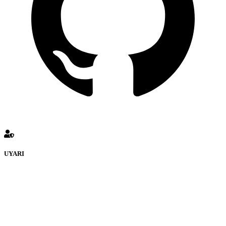
UYARI
KULUÇKADUNYASI Forumuna eklenen ve farklı sitelere
yönlendiren bağlantı adreslerinden (linklerden)
www.Kuluckadunyasi.com sorumlu tutulamaz. İnternet sitemizde,
kaynak ya da bağlantı adresi(link) göstermeksizin izinsiz bir şekilde
yapılan her türlü haber ve bilgi paylaşımı yasaktır. Forumumuzda
izinsiz ve kaynak göstermeksizin yapılan haber ve bilgi