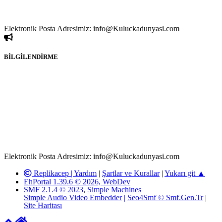
paylaşımlarından sadece eylemi gerçekleştiren kişi sorumludur. Bu
durumun mağduriyet yaratması hâlinde hak sahibi olan kişi, kişiler
ya da kurumların, bizlerle iletişime geçmesini ivedilikle rica ederiz.
Elektronik Posta Adresimiz: info@Kuluckadunyasi.com
BİLGİLENDİRME
Rom ve medya haber sitesi olarak hizmet veren
www.Kuluckadunyasi.com'
da, 5651 Sayılı Kanunun 8.
Maddesine ve T.C.K'nın 125. Maddesine göre, yapılan gönderi
(konu, yorum) paylaşımlarının tüm sorumluluğu forum üyelerimize
aittir. Kuluckadunyasi Forumuna iletilecek olan şikayetler, elektronik
posta adresimize gönderildikten en geç üç (3) iş günü içerisinde,
ilgili kanunlar ve yönetmelikler çerçevesinde tarafımızca incelenerek
site yöneticilerimiz tarafından gereken çalışmaların yapılmasının
ardından ilgili kişi ya da kuruma yazılı açıklama yapılacaktır.
Elektronik Posta Adresimiz: info@Kuluckadunyasi.com
Replikacep |
Yardım
|
Şartlar ve Kurallar
|
Yukarı git ▲
EhPortal 1.39.6 © 2026, WebDev
SMF 2.1.4 © 2023
,
Simple Machines
Simple Audio Video Embedder
|
Seo4Smf © Smf.Gen.Tr
|
Site Haritası