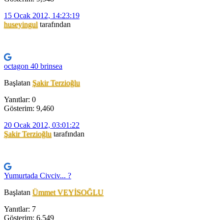
15 Ocak 2012, 14:23:19
huseyingul
tarafından
octagon 40 brinsea
Başlatan
Şakir Terzioğlu
Yanıtlar: 0
Gösterim: 9,460
20 Ocak 2012, 03:01:22
Şakir Terzioğlu
tarafından
Yumurtada Civciv... ?
Başlatan
Ümmet VEYİSOĞLU
Yanıtlar: 7
Gösterim: 6,549