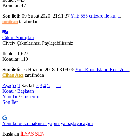
Konular: 47
Son ileti:
09 Şubat 2020, 21:11:37
Ynt: 555 entegre ile kul...
,
umitcan
tarafından
Çıkım Sonuçları
Civciv Çıkmlarınızı Paylaşabilirsiniz.
İletiler: 1,627
Konular: 119
Son ileti:
16 Haziran 2018, 03:09:06
Ynt: Rhoe Island Red Ve ...
,
Cihan Atcı
tarafından
Aşağı git
Sayfa
1
2
3
4
5
...
15
Konu
/
Başlatan
Yanıtlar
/
Gösterim
Son İleti
Yeni kuluçka makinesi yapmaya başlayacağım
Başlatan
İLYAS ŞEN