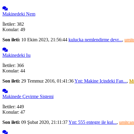
Makinedeki Nem
İletiler: 382
Konular: 49
Son ileti:
10 Ekim 2023, 21:56:44
kuluçka nemlendirme devr...
,
umit
Makinedeki Isı
İletiler: 366
Konular: 44
Son ileti:
29 Temmuz 2016, 01:41:36
Ynt: Makine Içindeki Fan...
,
Mu
Makinede Çevirme Sistemi
İletiler: 449
Konular: 47
Son ileti:
09 Şubat 2020, 21:11:37
Ynt: 555 entegre ile kul...
,
umitcan