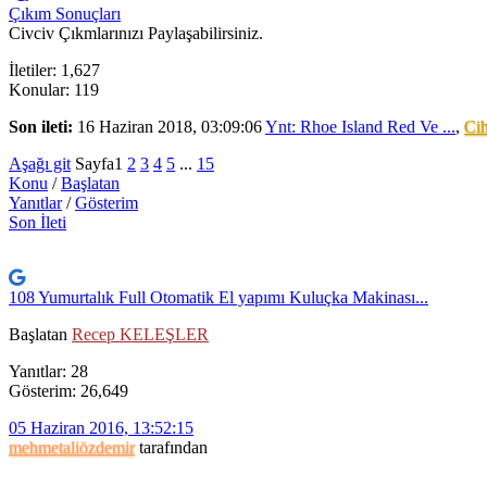
Çıkım Sonuçları
Civciv Çıkmlarınızı Paylaşabilirsiniz.
İletiler: 1,627
Konular: 119
Son ileti:
16 Haziran 2018, 03:09:06
Ynt: Rhoe Island Red Ve ...
,
Cih
Aşağı git
Sayfa
1
2
3
4
5
...
15
Konu
/
Başlatan
Yanıtlar
/
Gösterim
Son İleti
108 Yumurtalık Full Otomatik El yapımı Kuluçka Makinası...
Başlatan
Recep KELEŞLER
Yanıtlar: 28
Gösterim: 26,649
05 Haziran 2016, 13:52:15
mehmetaliözdemir
tarafından