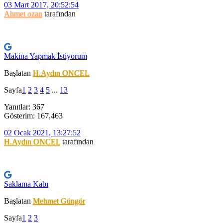
03 Mart 2017, 20:52:54
Ahmet ozan
tarafından
Makina Yapmak İstiyorum
Başlatan
H.Aydın ONCEL
Sayfa
1
2
3
4
5
...
13
Yanıtlar: 367
Gösterim: 167,463
02 Ocak 2021, 13:27:52
H.Aydın ONCEL
tarafından
Saklama Kabı
Başlatan
Mehmet Güngör
Sayfa
1
2
3