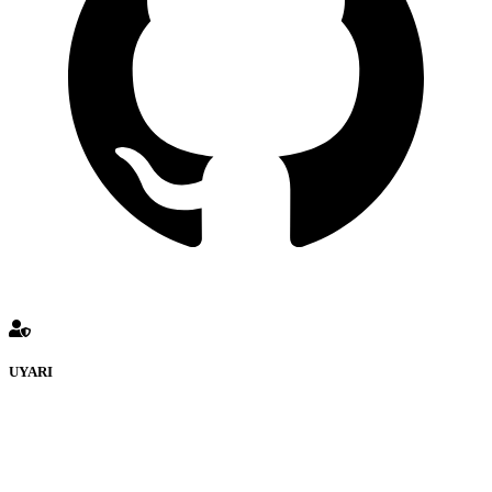
UYARI
KULUÇKADUNYASI Forumuna eklenen ve farklı sitelere
yönlendiren bağlantı adreslerinden (linklerden)
www.Kuluckadunyasi.com sorumlu tutulamaz. İnternet sitemizde,
kaynak ya da bağlantı adresi(link) göstermeksizin izinsiz bir şekilde