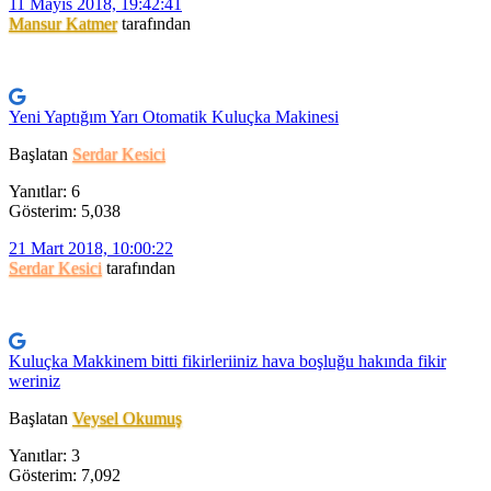
11 Mayıs 2018, 19:42:41
Mansur Katmer
tarafından
Yeni Yaptığım Yarı Otomatik Kuluçka Makinesi
Başlatan
Serdar Kesici
Yanıtlar: 6
Gösterim: 5,038
21 Mart 2018, 10:00:22
Serdar Kesici
tarafından
Kuluçka Makkinem bitti fikirleriiniz hava boşluğu hakında fikir
weriniz
Başlatan
Veysel Okumuş
Yanıtlar: 3
Gösterim: 7,092