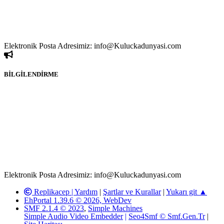
yapılan her türlü haber ve bilgi paylaşımı yasaktır. Forumumuzda
izinsiz ve kaynak göstermeksizin yapılan haber ve bilgi
paylaşımlarından sadece eylemi gerçekleştiren kişi sorumludur. Bu
durumun mağduriyet yaratması hâlinde hak sahibi olan kişi, kişiler
ya da kurumların, bizlerle iletişime geçmesini ivedilikle rica ederiz.
Elektronik Posta Adresimiz: info@Kuluckadunyasi.com
BİLGİLENDİRME
Rom ve medya haber sitesi olarak hizmet veren
www.Kuluckadunyasi.com'
da, 5651 Sayılı Kanunun 8.
Maddesine ve T.C.K'nın 125. Maddesine göre, yapılan gönderi
(konu, yorum) paylaşımlarının tüm sorumluluğu forum üyelerimize
aittir. Kuluckadunyasi Forumuna iletilecek olan şikayetler, elektronik
posta adresimize gönderildikten en geç üç (3) iş günü içerisinde,
ilgili kanunlar ve yönetmelikler çerçevesinde tarafımızca incelenerek
site yöneticilerimiz tarafından gereken çalışmaların yapılmasının
ardından ilgili kişi ya da kuruma yazılı açıklama yapılacaktır.
Elektronik Posta Adresimiz: info@Kuluckadunyasi.com
Replikacep |
Yardım
|
Şartlar ve Kurallar
|
Yukarı git ▲
EhPortal 1.39.6 © 2026, WebDev
SMF 2.1.4 © 2023
,
Simple Machines
Simple Audio Video Embedder
|
Seo4Smf © Smf.Gen.Tr
|