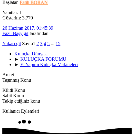
Başlatan
Fatih BORAN
Yanıtlar: 1
Gösterim: 3,770
26 Haziran 2017, 01:45:39
Fazlı Başyiğit
tarafından
Yukarı git
Sayfa
1
2
3
4
5
...
15
Kuluçka Dünyası
►
KULUÇKA FORUMU
►
El Yapımı Kuluçka Makineleri
Anket
Taşınmış Konu
Kilitli Konu
Sabit Konu
Takip ettiğiniz konu
Kullanıcı Eylemleri