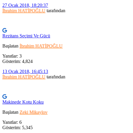
27 Ocak 2018, 18:20:37
İbrahim HATİPOĞLU
tarafından
Rezitans Seçimi Ve Gücü
Başlatan
İbrahim HATİPOĞLU
Yanıtlar: 3
Gösterim: 4,824
13 Ocak 2018, 16:45:13
İbrahim HATİPOĞLU
tarafından
Makinede Kotu Koku
Başlatan
Zeki Mikaylov
Yanıtlar: 6
Gösterim: 5,345