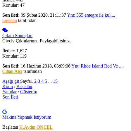
Konular: 47
Son ileti:
09 Şubat 2020, 21:11:37
Ynt: 555 entegre ile kul...
,
umitcan
tarafından
Çıkım Sonuçları
Civciv Çıkmlarınızı Paylaşabilirsiniz.
İletiler: 1,627
Konular: 119
Son ileti:
16 Haziran 2018, 03:09:06
Ynt: Rhoe Island Red Ve ...
,
Cihan Atcı
tarafından
Aşağı git
Sayfa
1
2
3
4
5
...
15
Konu
/
Başlatan
Yanıtlar
/
Gösterim
Son İleti
Makina Yapmak İstiyorum
Başlatan
H.Aydın ONCEL