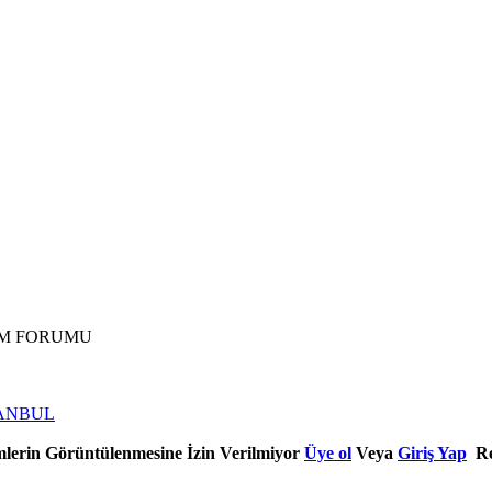
IM FORUMU
TANBUL
mlerin Görüntülenmesine İzin Verilmiyor
Üye ol
Veya
Giriş Yap
Re