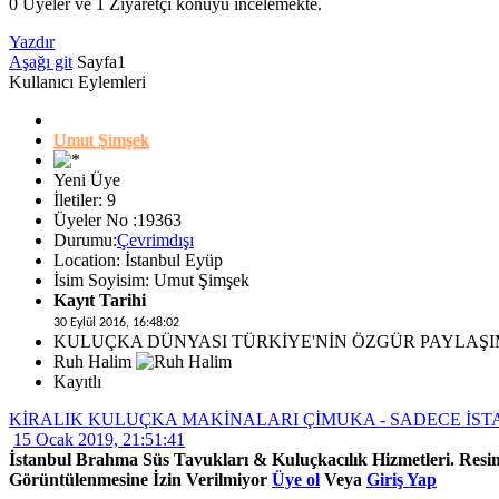
0 Üyeler ve 1 Ziyaretçi konuyu incelemekte.
Yazdır
Aşağı git
Sayfa
1
Kullanıcı Eylemleri
Umut Şimşek
Yeni Üye
İletiler: 9
Üyeler No :19363
Durumu:
Çevrimdışı
Location: İstanbul Eyüp
İsim Soyisim: Umut Şimşek
Kayıt Tarihi
30 Eylül 2016, 16:48:02
KULUÇKA DÜNYASI TÜRKİYE'NİN ÖZGÜR PAYLAŞ
Ruh Halim
Kayıtlı
KİRALIK KULUÇKA MAKİNALARI ÇİMUKA - SADECE İS
15 Ocak 2019, 21:51:41
İstanbul Brahma Süs Tavukları & Kuluçkacılık Hizmetleri. Resi
Görüntülenmesine İzin Verilmiyor
Üye ol
Veya
Giriş Yap