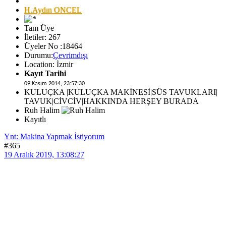
H.Aydın ONCEL
Tam Üye
İletiler: 267
Üyeler No :18464
Durumu:
Çevrimdışı
Location: İzmir
Kayıt Tarihi
09 Kasım 2014, 23:57:30
KULUÇKA |KULUÇKA MAKİNESİ|SÜS TAVUKLARI|
TAVUK|CİVCİV|HAKKINDA HERŞEY BURADA
Ruh Halim
Kayıtlı
Ynt: Makina Yapmak İstiyorum
#365
19 Aralık 2019, 13:08:27