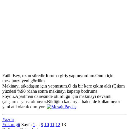
Fatih Bey, uzun süredir foruma giriş yapmıyordum.Onun için
mesajınızı yeni gördüm.
Makinayı arkadaşım için yapmıştım.O da bir kere çıkım aldı (Çıkım
yüzdesi %90 )daha sonra makinayı kapatıp bodruma
koydu.Apartman dairesinde oturduğu için makinayı devamlı
çalıştırma şansı olmuyor.Bildiğim kadarıyla halen de kullanmıyor
yani atıl olarak duruyor.
Yazdır
Yukarı git
Sayfa
1
...
9
10
11
12
13