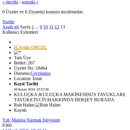
« önceki
-
sonraki »
0 Üyeler ve 6 Ziyaretçi konuyu incelemekte.
Yazdır
Aşağı git
Sayfa
1
...
9
10
11
12
13
Kullanıcı Eylemleri
H.Aydın ONCEL
Tam Üye
İletiler: 267
Üyeler No :18464
Durumu:
Çevrimdışı
Location: İzmir
Kayıt Tarihi
09 Kasım 2014, 23:57:30
KULUÇKA |KULUÇKA MAKİNESİ|SÜS TAVUKLARI|
TAVUK|CİVCİV|HAKKINDA HERŞEY BURADA
Ruh Halim
Kayıtlı
Ynt: Makina Yapmak İstiyorum
#360