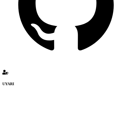
UYARI
KULUÇKADUNYASI Forumuna eklenen ve farklı sitelere
yönlendiren bağlantı adreslerinden (linklerden)
www.Kuluckadunyasi.com sorumlu tutulamaz. İnternet sitemizde,
kaynak ya da bağlantı adresi(link) göstermeksizin izinsiz bir şekilde
yapılan her türlü haber ve bilgi paylaşımı yasaktır. Forumumuzda
izinsiz ve kaynak göstermeksizin yapılan haber ve bilgi
paylaşımlarından sadece eylemi gerçekleştiren kişi sorumludur. Bu