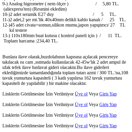
9-) Analog higrometre ( nem ölçer ) / 5,80 TL.
(aliexpress'ten) (Resmini ekledim)
10-)2 adet seramik E27 duy / 5 TL.
11-)2 adet,2 şer mt.'lik 40x40mm delikli kablo kanalı / 25 TL.
12-)45 adet civata+somun,silikon mumu,japon yapıştırıcı/ 27 TL
kıl testere
13-) 110x180mm buat kutusu ( kontrol paneli için ) / 11 TL.
Toplam harcama :234,40 TL.
Bunlara ilave olarak,buzdolabının kapısına açılacak pencereye
takılacak ısı cam ,ısıtmada kullanılacak 42-45w'lık 2 adet ampul ile
ufak tefek ilave hırdavat gideri olacaktır.Bu ilave giderleri
eklediğimizde tamamlandığında toplam tutarı azmi / 300 TL.'na,108
tavuk yumurtası kapasiteli ( 3 katlı yapılırsa 162 tavuk yumurtası
kapasiteli de yapılabilir ) bir makine olacaktır.
Linklerin Görülmesine İzin Verilmiyor
Üye ol
Veya
Giriş Yap
Linklerin Görülmesine İzin Verilmiyor
Üye ol
Veya
Giriş Yap
Linklerin Görülmesine İzin Verilmiyor
Üye ol
Veya
Giriş Yap
Linklerin Görülmesine İzin Verilmiyor
Üye ol
Veya
Giriş Yap