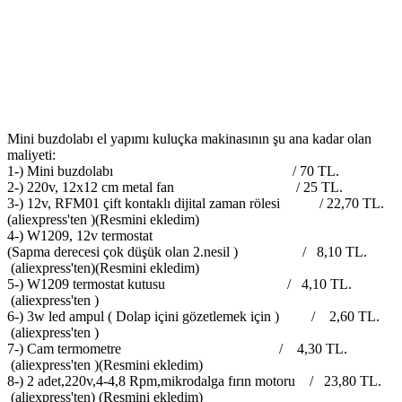
Mini buzdolabı el yapımı kuluçka makinasının şu ana kadar olan
maliyeti:
1-) Mini buzdolabı / 70 TL.
2-) 220v, 12x12 cm metal fan / 25 TL.
3-) 12v, RFM01 çift kontaklı dijital zaman rölesi / 22,70 TL.
(aliexpress'ten )(Resmini ekledim)
4-) W1209, 12v termostat
(Sapma derecesi çok düşük olan 2.nesil ) / 8,10 TL.
(aliexpress'ten)(Resmini ekledim)
5-) W1209 termostat kutusu / 4,10 TL.
(aliexpress'ten )
6-) 3w led ampul ( Dolap içini gözetlemek için ) / 2,60 TL.
(aliexpress'ten )
7-) Cam termometre / 4,30 TL.
(aliexpress'ten )(Resmini ekledim)
8-) 2 adet,220v,4-4,8 Rpm,mikrodalga fırın motoru / 23,80 TL.
(aliexpress'ten) (Resmini ekledim)