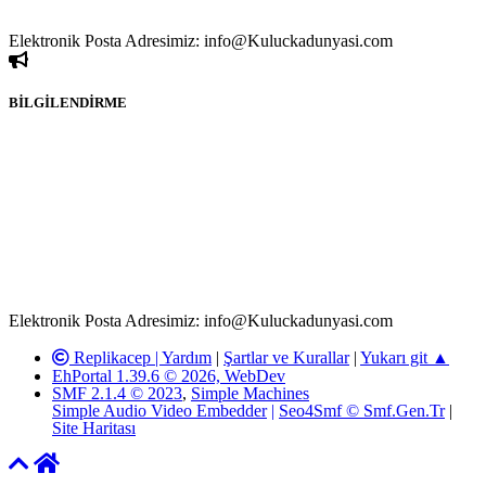
durumun mağduriyet yaratması hâlinde hak sahibi olan kişi, kişiler
ya da kurumların, bizlerle iletişime geçmesini ivedilikle rica ederiz.
Elektronik Posta Adresimiz: info@Kuluckadunyasi.com
BİLGİLENDİRME
Rom ve medya haber sitesi olarak hizmet veren
www.Kuluckadunyasi.com'
da, 5651 Sayılı Kanunun 8.
Maddesine ve T.C.K'nın 125. Maddesine göre, yapılan gönderi
(konu, yorum) paylaşımlarının tüm sorumluluğu forum üyelerimize
aittir. Kuluckadunyasi Forumuna iletilecek olan şikayetler, elektronik
posta adresimize gönderildikten en geç üç (3) iş günü içerisinde,
ilgili kanunlar ve yönetmelikler çerçevesinde tarafımızca incelenerek
site yöneticilerimiz tarafından gereken çalışmaların yapılmasının
ardından ilgili kişi ya da kuruma yazılı açıklama yapılacaktır.
Elektronik Posta Adresimiz: info@Kuluckadunyasi.com
Replikacep |
Yardım
|
Şartlar ve Kurallar
|
Yukarı git ▲
EhPortal 1.39.6 © 2026, WebDev
SMF 2.1.4 © 2023
,
Simple Machines
Simple Audio Video Embedder
|
Seo4Smf © Smf.Gen.Tr
|
Site Haritası