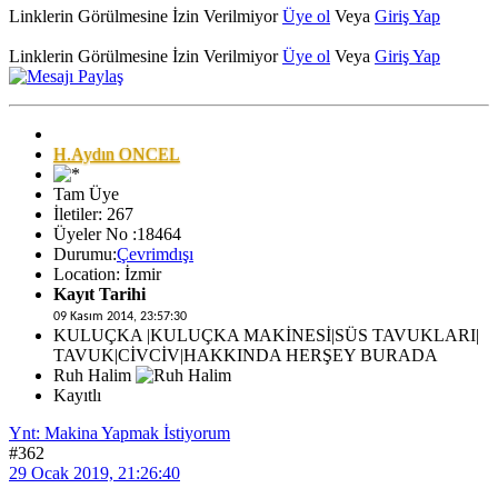
Linklerin Görülmesine İzin Verilmiyor
Üye ol
Veya
Giriş Yap
Linklerin Görülmesine İzin Verilmiyor
Üye ol
Veya
Giriş Yap
H.Aydın ONCEL
Tam Üye
İletiler: 267
Üyeler No :18464
Durumu:
Çevrimdışı
Location: İzmir
Kayıt Tarihi
09 Kasım 2014, 23:57:30
KULUÇKA |KULUÇKA MAKİNESİ|SÜS TAVUKLARI|
TAVUK|CİVCİV|HAKKINDA HERŞEY BURADA
Ruh Halim
Kayıtlı
Ynt: Makina Yapmak İstiyorum
#362
29 Ocak 2019, 21:26:40