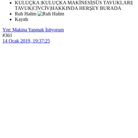
KULUÇKA |KULUÇKA MAKİNESİ|SÜS TAVUKLARI|
TAVUK|CİVCİV|HAKKINDA HERŞEY BURADA
Ruh Halim
Kayıtlı
Ynt: Makina Yapmak İstiyorum
#361
14 Ocak 2019, 19:37:25