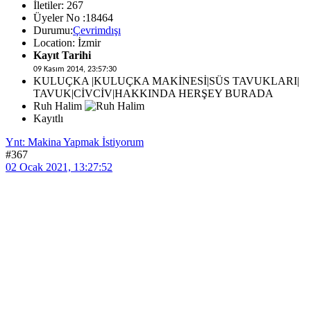
İletiler: 267
Üyeler No :18464
Durumu:
Çevrimdışı
Location: İzmir
Kayıt Tarihi
09 Kasım 2014, 23:57:30
KULUÇKA |KULUÇKA MAKİNESİ|SÜS TAVUKLARI|
TAVUK|CİVCİV|HAKKINDA HERŞEY BURADA
Ruh Halim
Kayıtlı
Ynt: Makina Yapmak İstiyorum
#367
02 Ocak 2021, 13:27:52