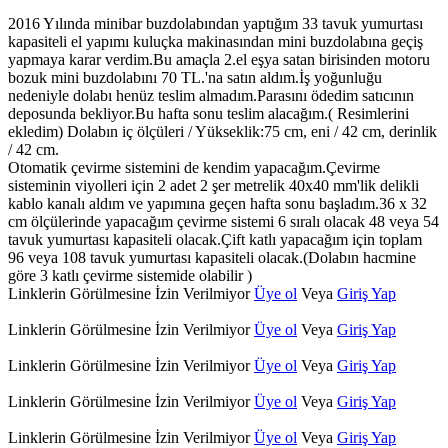
2016 Yılında minibar buzdolabından yaptığım 33 tavuk yumurtası
kapasiteli el yapımı kuluçka makinasından mini buzdolabına geçiş
yapmaya karar verdim.Bu amaçla 2.el eşya satan birisinden motoru
bozuk mini buzdolabını 70 TL.'na satın aldım.İş yoğunluğu
nedeniyle dolabı henüz teslim almadım.Parasını ödedim satıcının
deposunda bekliyor.Bu hafta sonu teslim alacağım.( Resimlerini
ekledim) Dolabın iç ölçüleri / Yükseklik:75 cm, eni / 42 cm, derinlik
/ 42 cm.
Otomatik çevirme sistemini de kendim yapacağım.Çevirme
sisteminin viyolleri için 2 adet 2 şer metrelik 40x40 mm'lik delikli
kablo kanalı aldım ve yapımına geçen hafta sonu başladım.36 x 32
cm ölçülerinde yapacağım çevirme sistemi 6 sıralı olacak 48 veya 54
tavuk yumurtası kapasiteli olacak.Çift katlı yapacağım için toplam
96 veya 108 tavuk yumurtası kapasiteli olacak.(Dolabın hacmine
göre 3 katlı çevirme sistemide olabilir )
Linklerin Görülmesine İzin Verilmiyor
Üye ol
Veya
Giriş Yap
Linklerin Görülmesine İzin Verilmiyor
Üye ol
Veya
Giriş Yap
Linklerin Görülmesine İzin Verilmiyor
Üye ol
Veya
Giriş Yap
Linklerin Görülmesine İzin Verilmiyor
Üye ol
Veya
Giriş Yap
Linklerin Görülmesine İzin Verilmiyor
Üye ol
Veya
Giriş Yap