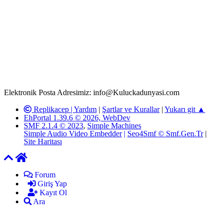
Rom ve medya haber sitesi olarak hizmet veren
www.Kuluckadunyasi.com'
da, 5651 Sayılı Kanunun 8.
Maddesine ve T.C.K'nın 125. Maddesine göre, yapılan gönderi
(konu, yorum) paylaşımlarının tüm sorumluluğu forum üyelerimize
aittir. Kuluckadunyasi Forumuna iletilecek olan şikayetler, elektronik
posta adresimize gönderildikten en geç üç (3) iş günü içerisinde,
ilgili kanunlar ve yönetmelikler çerçevesinde tarafımızca incelenerek
site yöneticilerimiz tarafından gereken çalışmaların yapılmasının
ardından ilgili kişi ya da kuruma yazılı açıklama yapılacaktır.
Elektronik Posta Adresimiz: info@Kuluckadunyasi.com
Replikacep |
Yardım
|
Şartlar ve Kurallar
|
Yukarı git ▲
EhPortal 1.39.6 © 2026, WebDev
SMF 2.1.4 © 2023
,
Simple Machines
Simple Audio Video Embedder
|
Seo4Smf © Smf.Gen.Tr
|
Site Haritası
Forum
Giriş Yap
Kayıt Ol
Ara