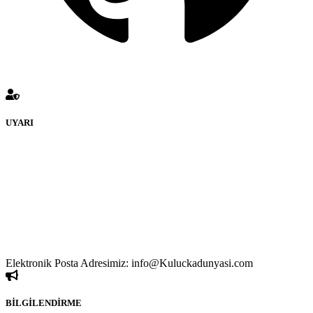
UYARI
KULUÇKADUNYASI Forumuna eklenen ve farklı sitelere
yönlendiren bağlantı adreslerinden (linklerden)
www.Kuluckadunyasi.com sorumlu tutulamaz. İnternet sitemizde,
kaynak ya da bağlantı adresi(link) göstermeksizin izinsiz bir şekilde
yapılan her türlü haber ve bilgi paylaşımı yasaktır. Forumumuzda
izinsiz ve kaynak göstermeksizin yapılan haber ve bilgi
paylaşımlarından sadece eylemi gerçekleştiren kişi sorumludur. Bu
durumun mağduriyet yaratması hâlinde hak sahibi olan kişi, kişiler
ya da kurumların, bizlerle iletişime geçmesini ivedilikle rica ederiz.
Elektronik Posta Adresimiz: info@Kuluckadunyasi.com
BİLGİLENDİRME