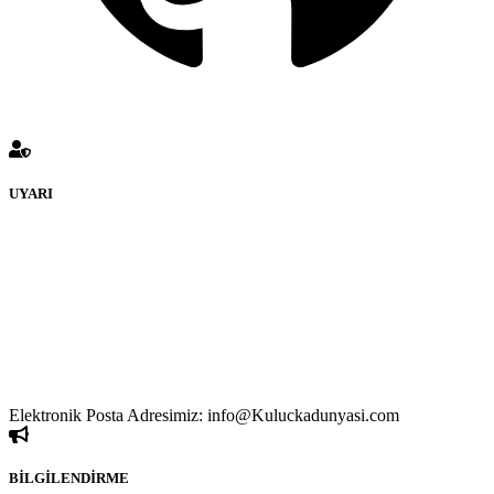
UYARI
KULUÇKADUNYASI Forumuna eklenen ve farklı sitelere
yönlendiren bağlantı adreslerinden (linklerden)
www.Kuluckadunyasi.com sorumlu tutulamaz. İnternet sitemizde,
kaynak ya da bağlantı adresi(link) göstermeksizin izinsiz bir şekilde
yapılan her türlü haber ve bilgi paylaşımı yasaktır. Forumumuzda
izinsiz ve kaynak göstermeksizin yapılan haber ve bilgi
paylaşımlarından sadece eylemi gerçekleştiren kişi sorumludur. Bu
durumun mağduriyet yaratması hâlinde hak sahibi olan kişi, kişiler
ya da kurumların, bizlerle iletişime geçmesini ivedilikle rica ederiz.
Elektronik Posta Adresimiz: info@Kuluckadunyasi.com
BİLGİLENDİRME