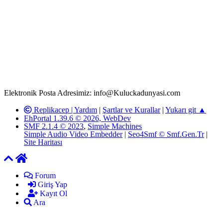
Rom ve medya haber sitesi olarak hizmet veren
www.Kuluckadunyasi.com'
da, 5651 Sayılı Kanunun 8.
Maddesine ve T.C.K'nın 125. Maddesine göre, yapılan gönderi
(konu, yorum) paylaşımlarının tüm sorumluluğu forum üyelerimize
aittir. Kuluckadunyasi Forumuna iletilecek olan şikayetler, elektronik
posta adresimize gönderildikten en geç üç (3) iş günü içerisinde,
ilgili kanunlar ve yönetmelikler çerçevesinde tarafımızca incelenerek
site yöneticilerimiz tarafından gereken çalışmaların yapılmasının
ardından ilgili kişi ya da kuruma yazılı açıklama yapılacaktır.
Elektronik Posta Adresimiz: info@Kuluckadunyasi.com
Replikacep |
Yardım
|
Şartlar ve Kurallar
|
Yukarı git ▲
EhPortal 1.39.6 © 2026, WebDev
SMF 2.1.4 © 2023
,
Simple Machines
Simple Audio Video Embedder
|
Seo4Smf © Smf.Gen.Tr
|
Site Haritası
Forum
Giriş Yap
Kayıt Ol
Ara