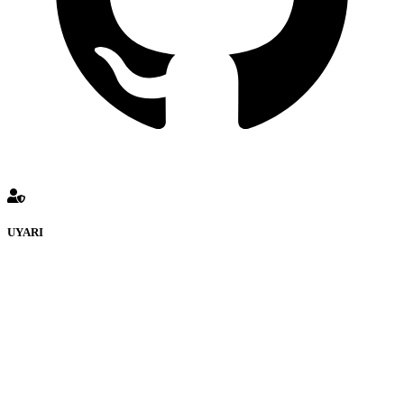
UYARI
KULUÇKADUNYASI Forumuna eklenen ve farklı sitelere
yönlendiren bağlantı adreslerinden (linklerden)
www.Kuluckadunyasi.com sorumlu tutulamaz. İnternet sitemizde,
kaynak ya da bağlantı adresi(link) göstermeksizin izinsiz bir şekilde
yapılan her türlü haber ve bilgi paylaşımı yasaktır. Forumumuzda
izinsiz ve kaynak göstermeksizin yapılan haber ve bilgi
paylaşımlarından sadece eylemi gerçekleştiren kişi sorumludur. Bu
durumun mağduriyet yaratması hâlinde hak sahibi olan kişi, kişiler
ya da kurumların, bizlerle iletişime geçmesini ivedilikle rica ederiz.