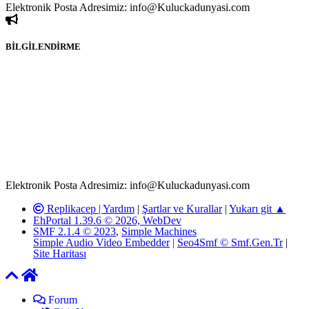
Elektronik Posta Adresimiz: info@Kuluckadunyasi.com
BİLGİLENDİRME
Rom ve medya haber sitesi olarak hizmet veren
www.Kuluckadunyasi.com'
da, 5651 Sayılı Kanunun 8.
Maddesine ve T.C.K'nın 125. Maddesine göre, yapılan gönderi
(konu, yorum) paylaşımlarının tüm sorumluluğu forum üyelerimize
aittir. Kuluckadunyasi Forumuna iletilecek olan şikayetler, elektronik
posta adresimize gönderildikten en geç üç (3) iş günü içerisinde,
ilgili kanunlar ve yönetmelikler çerçevesinde tarafımızca incelenerek
site yöneticilerimiz tarafından gereken çalışmaların yapılmasının
ardından ilgili kişi ya da kuruma yazılı açıklama yapılacaktır.
Elektronik Posta Adresimiz: info@Kuluckadunyasi.com
Replikacep |
Yardım
|
Şartlar ve Kurallar
|
Yukarı git ▲
EhPortal 1.39.6 © 2026, WebDev
SMF 2.1.4 © 2023
,
Simple Machines
Simple Audio Video Embedder
|
Seo4Smf © Smf.Gen.Tr
|
Site Haritası
Forum