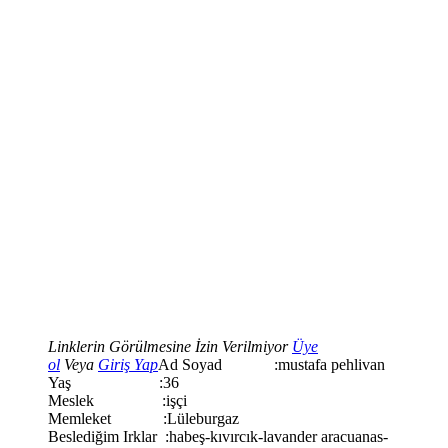
Linklerin Görülmesine İzin Verilmiyor
Üye
ol
Veya
Giriş Yap
Ad Soyad :mustafa pehlivan
Yaş :36
Meslek :işçi
Memleket :Lüleburgaz
Beslediğim Irklar :habeş-kıvırcık-lavander aracuanas-