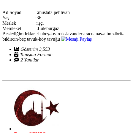
Ad Soyad :mustafa pehlivan
Yaş :36
Meslek :işçi
Memleket :Lüleburgaz
Beslediğim Irklar :habeş-kıvırcık-lavander aracuanas-altın zibrit-
bıldırcın-beç tavuk-köy tavuğu
Gösterim 3,553
Tanışma Formatı
2 Yanıtlar