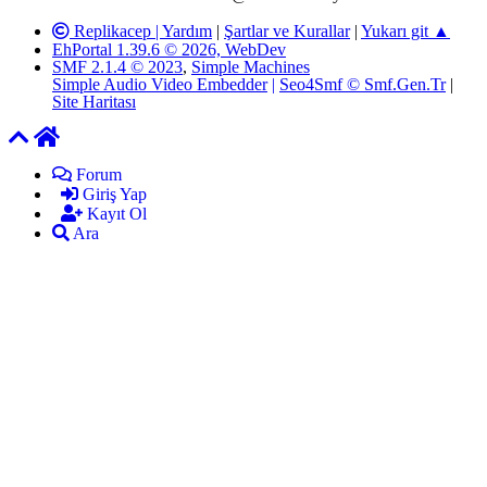
Replikacep |
Yardım
|
Şartlar ve Kurallar
|
Yukarı git ▲
EhPortal 1.39.6 © 2026, WebDev
SMF 2.1.4 © 2023
,
Simple Machines
Simple Audio Video Embedder
|
Seo4Smf © Smf.Gen.Tr
|
Site Haritası
Forum
Giriş Yap
Kayıt Ol
Ara