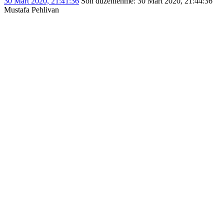
30 Mart 2020, 21:41:36
Son düzenlenme
: 30 Mart 2020, 21:44:36
Mustafa Pehlivan