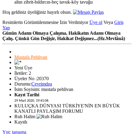
altın zibrit-bıldırcın-beç tavuk-köy tavuğu
Hoş geldiniz üyeliğiniz hayırlı olsun.
Resimlerin Görüntülenmesine İzin Verilmiyor
Üye ol
Veya
Giriş
Yap
Günün Adamı Olmaya Çalışma, Hakikatın Adamı Olmaya
Çalış. Çünkü Gün Değişir, Hakikat Değişmez...(Hz.Mevlânâ)
Mustafa Pehlivan
Yeni Üye
İletiler: 2
Üyeler No :20370
Durumu:
Çevrimdışı
İsim Soyisim: mustafa pehlivan
Kayıt Tarihi
29 Mart 2020, 19:41:06
KULUÇKA DÜNYASI TÜRKİYE'NİN EN BÜYÜK
KANATLI PAYLAŞIM FORUMU
Ruh Halim
Kayıtlı
Ynt: tanışma