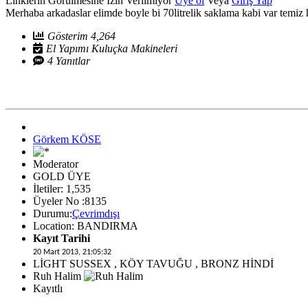
Linklerin Görülmesine İzin Verilmiyor
Üye ol
Veya
Giriş Yap
Merhaba arkadaslar elimde boyle bi 70litrelik saklama kabi var temiz h
Gösterim 4,264
El Yapımı Kuluçka Makineleri
4 Yanıtlar
Görkem KÖSE
Moderator
GOLD ÜYE
İletiler: 1,535
Üyeler No :8135
Durumu:
Çevrimdışı
Location: BANDIRMA
Kayıt Tarihi
20 Mart 2013, 21:05:32
LİGHT SUSSEX , KÖY TAVUĞU , BRONZ HİNDİ
Ruh Halim
Kayıtlı