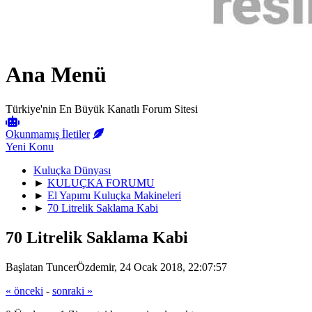
Ana Menü
Türkiye'nin En Büyük Kanatlı Forum Sitesi
Okunmamış İletiler
Yeni Konu
Kuluçka Dünyası
►
KULUÇKA FORUMU
►
El Yapımı Kuluçka Makineleri
►
70 Litrelik Saklama Kabi
70 Litrelik Saklama Kabi
Başlatan TuncerÖzdemir, 24 Ocak 2018, 22:07:57
« önceki
-
sonraki »