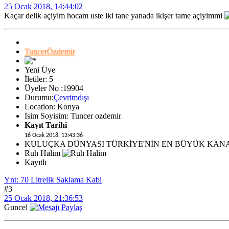
25 Ocak 2018, 14:44:02
Kaçar delik açiyim hocam uste iki tane yanada ikişer tame açiyimmi
TuncerÖzdemir
Yeni Üye
İletiler: 5
Üyeler No :19904
Durumu:
Çevrimdışı
Location: Konya
İsim Soyisim: Tuncer ozdemir
Kayıt Tarihi
16 Ocak 2018, 13:43:36
KULUÇKA DÜNYASI TÜRKİYE'NİN EN BÜYÜK KAN
Ruh Halim
Kayıtlı
Ynt: 70 Litrelik Saklama Kabi
#3
25 Ocak 2018, 21:36:53
Guncel