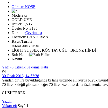
Görkem KÖSE
Moderator
GOLD ÜYE
İletiler: 1,535
Üyeler No :8135
Durumu:
Çevrimdışı
Location: BANDIRMA
Kayıt Tarihi
20 Mart 2013, 21:05:32
LİGHT SUSSEX , KÖY TAVUĞU , BRONZ HİNDİ
Ruh Halim
Kayıtlı
Ynt: 70 Litrelik Saklama Kabi
#4
30 Ocak 2018, 14:53:38
Yandan bir lira büyüklüğünde bi tane usttende elli kuruş büyüklüğünd
70 litrelik değil gibi sanki eğer 70 litrelikse biraz daha fazla temiz hav
GUSHTEREK
Yazdır
Yukarı git
Sayfa
1