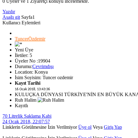
0 Üyeler ve 1 Ziyaretçi konuyu incelemekte.
Yazdır
Aşağı git
Sayfa
1
Kullanıcı Eylemleri
TuncerÖzdemir
Yeni Üye
İletiler: 5
Üyeler No :19904
Durumu:
Çevrimdışı
Location: Konya
İsim Soyisim: Tuncer ozdemir
Kayıt Tarihi
16 Ocak 2018, 13:43:36
KULUÇKA DÜNYASI TÜRKİYE'NİN EN BÜYÜK KAN
Ruh Halim
Kayıtlı
70 Litrelik Saklama Kabi
24 Ocak 2018, 22:07:57
Linklerin Görülmesine İzin Verilmiyor
Üye ol
Veya
Giriş Yap