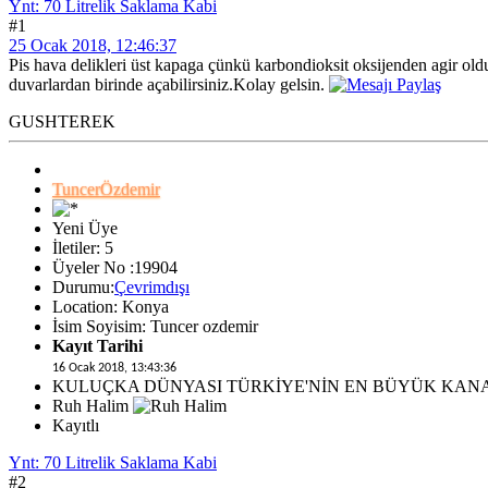
Ynt: 70 Litrelik Saklama Kabi
#1
25 Ocak 2018, 12:46:37
Pis hava delikleri üst kapaga çünkü karbondioksit oksijenden agir old
duvarlardan birinde açabilirsiniz.Kolay gelsin.
GUSHTEREK
TuncerÖzdemir
Yeni Üye
İletiler: 5
Üyeler No :19904
Durumu:
Çevrimdışı
Location: Konya
İsim Soyisim: Tuncer ozdemir
Kayıt Tarihi
16 Ocak 2018, 13:43:36
KULUÇKA DÜNYASI TÜRKİYE'NİN EN BÜYÜK KAN
Ruh Halim
Kayıtlı
Ynt: 70 Litrelik Saklama Kabi
#2