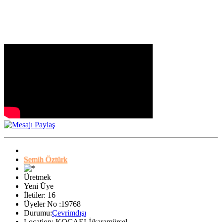
Semih Öztürk
Üretmek
Yeni Üye
İletiler: 16
Üyeler No :19768
Durumu:
Çevrimdışı
Location: KOCAELİ/karamürsel