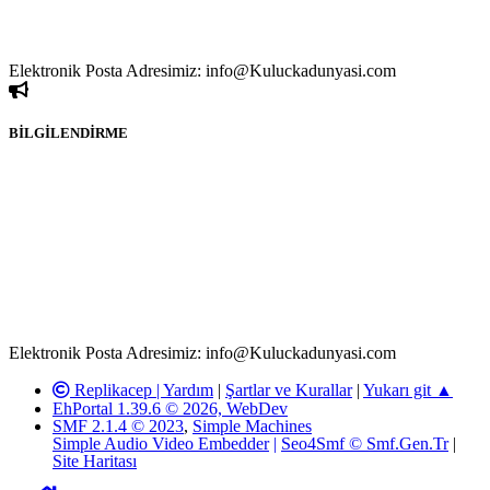
paylaşımlarından sadece eylemi gerçekleştiren kişi sorumludur. Bu
durumun mağduriyet yaratması hâlinde hak sahibi olan kişi, kişiler
ya da kurumların, bizlerle iletişime geçmesini ivedilikle rica ederiz.
Elektronik Posta Adresimiz: info@Kuluckadunyasi.com
BİLGİLENDİRME
Rom ve medya haber sitesi olarak hizmet veren
www.Kuluckadunyasi.com'
da, 5651 Sayılı Kanunun 8.
Maddesine ve T.C.K'nın 125. Maddesine göre, yapılan gönderi
(konu, yorum) paylaşımlarının tüm sorumluluğu forum üyelerimize
aittir. Kuluckadunyasi Forumuna iletilecek olan şikayetler, elektronik
posta adresimize gönderildikten en geç üç (3) iş günü içerisinde,
ilgili kanunlar ve yönetmelikler çerçevesinde tarafımızca incelenerek
site yöneticilerimiz tarafından gereken çalışmaların yapılmasının
ardından ilgili kişi ya da kuruma yazılı açıklama yapılacaktır.
Elektronik Posta Adresimiz: info@Kuluckadunyasi.com
Replikacep |
Yardım
|
Şartlar ve Kurallar
|
Yukarı git ▲
EhPortal 1.39.6 © 2026, WebDev
SMF 2.1.4 © 2023
,
Simple Machines
Simple Audio Video Embedder
|
Seo4Smf © Smf.Gen.Tr
|
Site Haritası