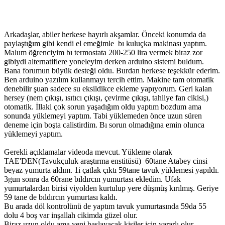
Arkadaşlar, abiler herkese hayırlı akşamlar. Önceki konumda da
paylaştığım gibi kendi el emeğimle bı kuluçka makinası yaptım.
Malum öğrenciyim bı termostata 200-250 lira vermek biraz zor
gibiydi alternatiflere yoneleyim derken arduino sistemi buldum.
Bana forumun büyük desteği oldu. Burdan herkese teşekkür ederim.
Ben arduino yazılım kullanmayı tercih ettim. Makine tam otomatik
denebilir şuan sadece su eksildikce ekleme yapıyorum. Geri kalan
hersey (nem çıkışı, ısıtıcı çıkışı, çevirme çıkışı, tahliye fan cikisi,)
otomatik. İllaki çok sorun yaşadığım oldu yaptım bozdum ama
sonunda yüklemeyi yaptım. Tabi yüklemeden önce uzun süren
deneme için boşta calistirdim. Bı sorun olmadığına emin olunca
yüklemeyi yaptım.
Gerekli açıklamalar videoda mevcut. Yükleme olarak
TAE'DEN(Tavukçuluk araştırma enstitüsü) 60tane Atabey cinsi
beyaz yumurta aldım. 1i çatlak çıktı 59tane tavuk yüklemesi yapıldı.
3gun sonra da 60rane bıldırcın yumurtası ekledim. Ufak
yumurtalardan birisi viyolden kurtulup yere düşmüş kırılmış. Geriye
59 tane de bıldırcın yumurtası kaldı.
Bu arada döl kontrolünü de yaptım tavuk yumurtasında 59da 55
dolu 4 boş var inşallah cikimda güzel olur.
Biraz uzun oldu ama yeni başlayacak kişiler için yararlı olur