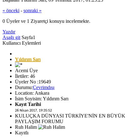
« önceki
-
sonraki »
0 Üyeler ve 1 Ziyaretçi konuyu incelemekte.
Yazdır
Aşağı git
Sayfa
1
Kullanıcı Eylemleri
Yıldırım Sarı
Acemi Üye
İletiler: 46
Üyeler No :19649
Durumu:
Çevrimdışı
Location: Ankara
İsim Soyisim: Yıldırım Sarı
Kayıt Tarihi
26 Nisan 2017, 19:35:52
KULUÇKA DÜNYASI TÜRKİYE'NİN EN BÜYÜK
PAYLAŞIM FORUMU
Ruh Halim
Kayıtlı