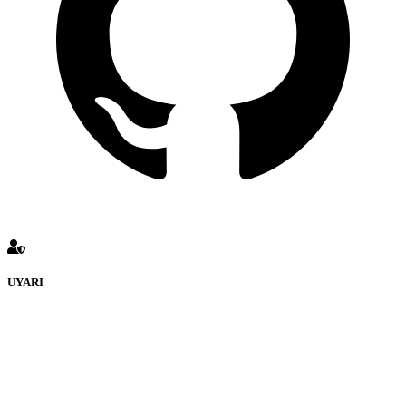
UYARI
KULUÇKADUNYASI Forumuna eklenen ve farklı sitelere
yönlendiren bağlantı adreslerinden (linklerden)
www.Kuluckadunyasi.com sorumlu tutulamaz. İnternet sitemizde,
kaynak ya da bağlantı adresi(link) göstermeksizin izinsiz bir şekilde
yapılan her türlü haber ve bilgi paylaşımı yasaktır. Forumumuzda
izinsiz ve kaynak göstermeksizin yapılan haber ve bilgi