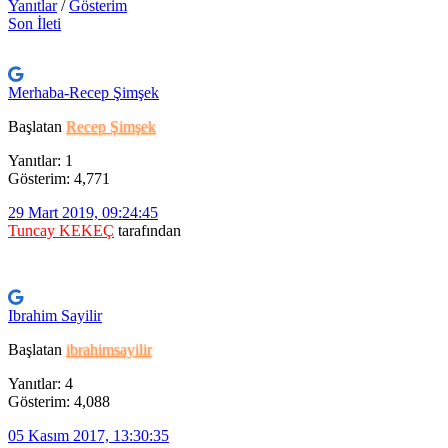
Yanıtlar
/
Gösterim
Son İleti
Merhaba-Recep Şimşek
Başlatan
Recep Şimşek
Yanıtlar: 1
Gösterim: 4,771
29 Mart 2019, 09:24:45
Tuncay KEKEÇ
tarafından
Ibrahim Sayilir
Başlatan
ibrahimsayilir
Yanıtlar: 4
Gösterim: 4,088
05 Kasım 2017, 13:30:35