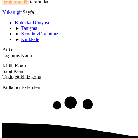
ibrahimsayilir
tarafından
Yukarı git
Sayfa
1
Kuluçka Dünyası
►
Tanışma
►
Kendinizi Tanıtınız
►
Kırıkkale
Anket
Taşınmış Konu
Kilitli Konu
Sabit Konu
Takip ettiğiniz konu
Kullanıcı Eylemleri