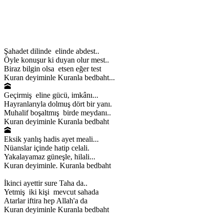
Şahadet dilinde elinde abdest..
Öyle konuşur ki duyan olur mest..
Biraz bilgin olsa etsen eğer test
Kuran deyiminle Kuranla bedbaht...
🕋
Geçirmiş eline gücü, imkânı...
Hayranlarıyla dolmuş dört bir yanı.
Muhalif boşaltmış birde meydanı..
Kuran deyiminle Kuranla bedbaht
🕋
Eksik yanlış hadis ayet meali...
Nüanslar içinde hatip celali.
Yakalayamaz güneşle, hilali...
Kuran deyiminle. Kuranla bedbaht
İkinci ayettir sure Taha da..
Yetmiş iki kişi mevcut sahada
Atarlar iftira hep Allah'a da
Kuran deyiminle Kuranla bedbaht