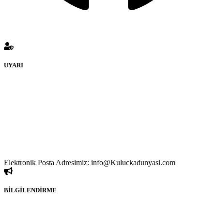
UYARI
KULUÇKADUNYASI Forumuna eklenen ve farklı sitelere
yönlendiren bağlantı adreslerinden (linklerden)
www.Kuluckadunyasi.com sorumlu tutulamaz. İnternet sitemizde,
kaynak ya da bağlantı adresi(link) göstermeksizin izinsiz bir şekilde
yapılan her türlü haber ve bilgi paylaşımı yasaktır. Forumumuzda
izinsiz ve kaynak göstermeksizin yapılan haber ve bilgi
paylaşımlarından sadece eylemi gerçekleştiren kişi sorumludur. Bu
durumun mağduriyet yaratması hâlinde hak sahibi olan kişi, kişiler
ya da kurumların, bizlerle iletişime geçmesini ivedilikle rica ederiz.
Elektronik Posta Adresimiz: info@Kuluckadunyasi.com
BİLGİLENDİRME
Rom ve medya haber sitesi olarak hizmet veren