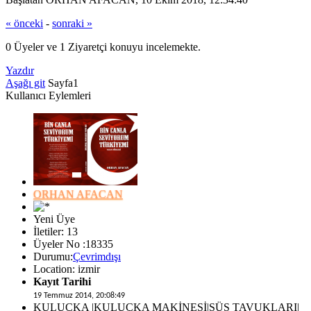
« önceki
-
sonraki »
0 Üyeler ve 1 Ziyaretçi konuyu incelemekte.
Yazdır
Aşağı git
Sayfa
1
Kullanıcı Eylemleri
ORHAN AFACAN
Yeni Üye
İletiler: 13
Üyeler No :18335
Durumu:
Çevrimdışı
Location: izmir
Kayıt Tarihi
19 Temmuz 2014, 20:08:49
KULUÇKA |KULUÇKA MAKİNESİ|SÜS TAVUKLARI|