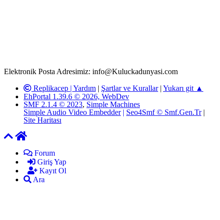
www.Kuluckadunyasi.com'
da, 5651 Sayılı Kanunun 8.
Maddesine ve T.C.K'nın 125. Maddesine göre, yapılan gönderi
(konu, yorum) paylaşımlarının tüm sorumluluğu forum üyelerimize
aittir. Kuluckadunyasi Forumuna iletilecek olan şikayetler, elektronik
posta adresimize gönderildikten en geç üç (3) iş günü içerisinde,
ilgili kanunlar ve yönetmelikler çerçevesinde tarafımızca incelenerek
site yöneticilerimiz tarafından gereken çalışmaların yapılmasının
ardından ilgili kişi ya da kuruma yazılı açıklama yapılacaktır.
Elektronik Posta Adresimiz: info@Kuluckadunyasi.com
Replikacep |
Yardım
|
Şartlar ve Kurallar
|
Yukarı git ▲
EhPortal 1.39.6 © 2026, WebDev
SMF 2.1.4 © 2023
,
Simple Machines
Simple Audio Video Embedder
|
Seo4Smf © Smf.Gen.Tr
|
Site Haritası
Forum
Giriş Yap
Kayıt Ol
Ara