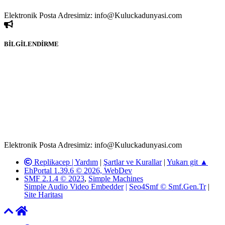
ya da kurumların, bizlerle iletişime geçmesini ivedilikle rica ederiz.
Elektronik Posta Adresimiz: info@Kuluckadunyasi.com
BİLGİLENDİRME
Rom ve medya haber sitesi olarak hizmet veren
www.Kuluckadunyasi.com'
da, 5651 Sayılı Kanunun 8.
Maddesine ve T.C.K'nın 125. Maddesine göre, yapılan gönderi
(konu, yorum) paylaşımlarının tüm sorumluluğu forum üyelerimize
aittir. Kuluckadunyasi Forumuna iletilecek olan şikayetler, elektronik
posta adresimize gönderildikten en geç üç (3) iş günü içerisinde,
ilgili kanunlar ve yönetmelikler çerçevesinde tarafımızca incelenerek
site yöneticilerimiz tarafından gereken çalışmaların yapılmasının
ardından ilgili kişi ya da kuruma yazılı açıklama yapılacaktır.
Elektronik Posta Adresimiz: info@Kuluckadunyasi.com
Replikacep |
Yardım
|
Şartlar ve Kurallar
|
Yukarı git ▲
EhPortal 1.39.6 © 2026, WebDev
SMF 2.1.4 © 2023
,
Simple Machines
Simple Audio Video Embedder
|
Seo4Smf © Smf.Gen.Tr
|
Site Haritası