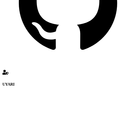
UYARI
KULUÇKADUNYASI Forumuna eklenen ve farklı sitelere
yönlendiren bağlantı adreslerinden (linklerden)
www.Kuluckadunyasi.com sorumlu tutulamaz. İnternet sitemizde,
kaynak ya da bağlantı adresi(link) göstermeksizin izinsiz bir şekilde
yapılan her türlü haber ve bilgi paylaşımı yasaktır. Forumumuzda
izinsiz ve kaynak göstermeksizin yapılan haber ve bilgi
paylaşımlarından sadece eylemi gerçekleştiren kişi sorumludur. Bu
durumun mağduriyet yaratması hâlinde hak sahibi olan kişi, kişiler