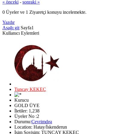
« önceki
-
sonraki »
0 Üyeler ve 1 Ziyaretçi konuyu incelemekte.
Yazdır
Aşağı git
Sayfa
1
Kullanıcı Eylemleri
Tuncay KEKEÇ
Kurucu
GOLD ÜYE
İletiler: 1,238
Üyeler No :2
Durumu:
Çevrimdışı
Location: Hatay/İskenderun
İsim Soyisim: TUNCAY KEKEÇ