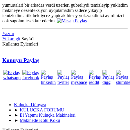
yumurtalari bir arkadas verdi uzerleri gubreliydi temizleyip yukledim
makineye dezenfeksiyon uyqulamadim sadece yikayip
temizledim.artik bekliycez yapicak birsey yok.vakdinizi ayirdinizci
cok sagolun tesekkur ederim.
Yazdır
Yukarı git
Sayfa
1
Kullanıcı Eylemleri
Konuyu Paylaş
Kuluçka Dünyası
►
KULUÇKA FORUMU
►
El Yapımı Kuluçka Makineleri
►
Makinede Kotu Koku