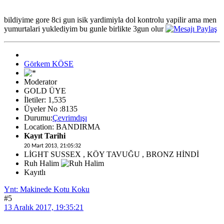
bildiyime gore 8ci gun isik yardimiyla dol kontrolu yapilir ama men
yumurtalari yuklediyim bu gunle birlikte 3gun olur
Görkem KÖSE
Moderator
GOLD ÜYE
İletiler: 1,535
Üyeler No :8135
Durumu:
Çevrimdışı
Location: BANDIRMA
Kayıt Tarihi
20 Mart 2013, 21:05:32
LİGHT SUSSEX , KÖY TAVUĞU , BRONZ HİNDİ
Ruh Halim
Kayıtlı
Ynt: Makinede Kotu Koku
#5
13 Aralık 2017, 19:35:21