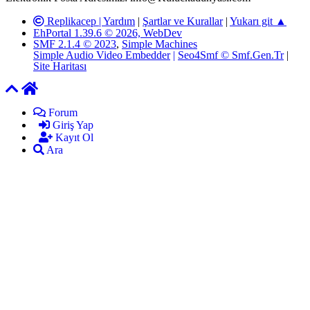
Replikacep |
Yardım
|
Şartlar ve Kurallar
|
Yukarı git ▲
EhPortal 1.39.6 © 2026, WebDev
SMF 2.1.4 © 2023
,
Simple Machines
Simple Audio Video Embedder
|
Seo4Smf © Smf.Gen.Tr
|
Site Haritası
Forum
Giriş Yap
Kayıt Ol
Ara