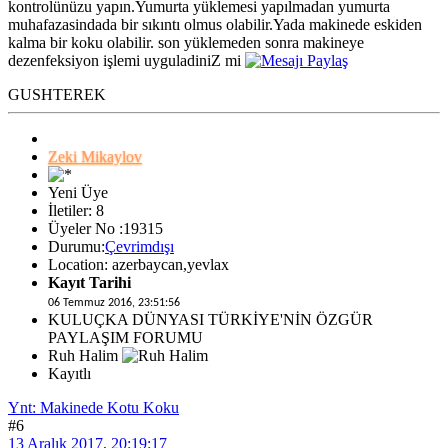
kontrolünüzu yapın.Yumurta yüklemesi yapılmadan yumurta
muhafazasindada bir sıkıntı olmus olabilir.Yada makinede eskiden
kalma bir koku olabilir. son yüklemeden sonra makineye
dezenfeksiyon işlemi uyguladiniZ mi
GUSHTEREK
Zeki Mikaylov
Yeni Üye
İletiler: 8
Üyeler No :19315
Durumu:
Çevrimdışı
Location: azerbaycan,yevlax
Kayıt Tarihi
06 Temmuz 2016, 23:51:56
KULUÇKA DÜNYASI TÜRKİYE'NİN ÖZGÜR
PAYLAŞIM FORUMU
Ruh Halim
Kayıtlı
Ynt: Makinede Kotu Koku
#6
13 Aralık 2017, 20:19:17