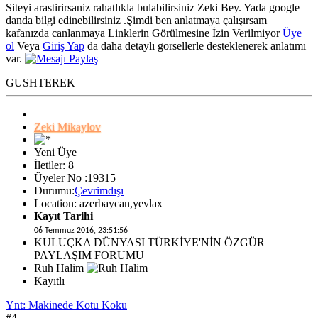
Siteyi arastirirsaniz rahatlıkla bulabilirsiniz Zeki Bey. Yada google
danda bilgi edinebilirsiniz .Şimdi ben anlatmaya çalışırsam
kafanızda canlanmaya
Linklerin Görülmesine İzin Verilmiyor
Üye
ol
Veya
Giriş Yap
da daha detaylı gorsellerle desteklenerek anlatımı
var.
GUSHTEREK
Zeki Mikaylov
Yeni Üye
İletiler: 8
Üyeler No :19315
Durumu:
Çevrimdışı
Location: azerbaycan,yevlax
Kayıt Tarihi
06 Temmuz 2016, 23:51:56
KULUÇKA DÜNYASI TÜRKİYE'NİN ÖZGÜR
PAYLAŞIM FORUMU
Ruh Halim
Kayıtlı
Ynt: Makinede Kotu Koku
#4