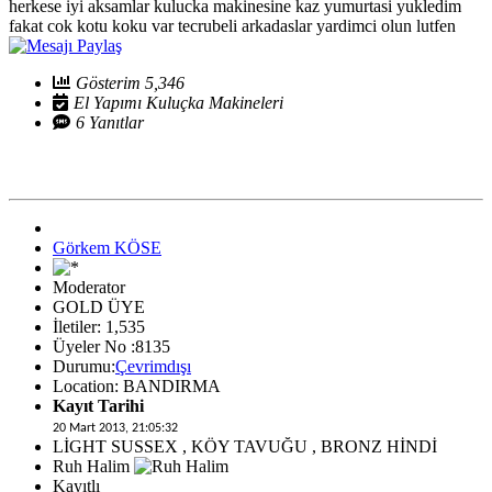
herkese iyi aksamlar kulucka makinesine kaz yumurtasi yukledim
fakat cok kotu koku var tecrubeli arkadaslar yardimci olun lutfen
Gösterim 5,346
El Yapımı Kuluçka Makineleri
6 Yanıtlar
Görkem KÖSE
Moderator
GOLD ÜYE
İletiler: 1,535
Üyeler No :8135
Durumu:
Çevrimdışı
Location: BANDIRMA
Kayıt Tarihi
20 Mart 2013, 21:05:32
LİGHT SUSSEX , KÖY TAVUĞU , BRONZ HİNDİ
Ruh Halim
Kayıtlı