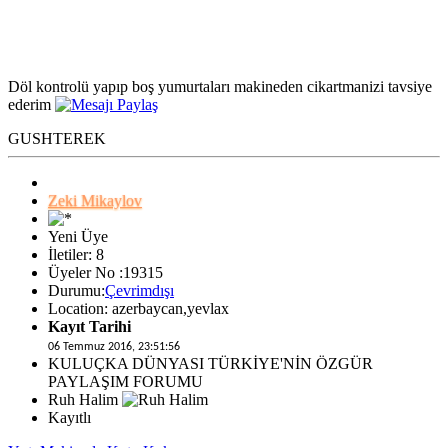
Döl kontrolü yapıp boş yumurtaları makineden cikartmanizi tavsiye
ederim
GUSHTEREK
Zeki Mikaylov
Yeni Üye
İletiler: 8
Üyeler No :19315
Durumu:
Çevrimdışı
Location: azerbaycan,yevlax
Kayıt Tarihi
06 Temmuz 2016, 23:51:56
KULUÇKA DÜNYASI TÜRKİYE'NİN ÖZGÜR
PAYLAŞIM FORUMU
Ruh Halim
Kayıtlı