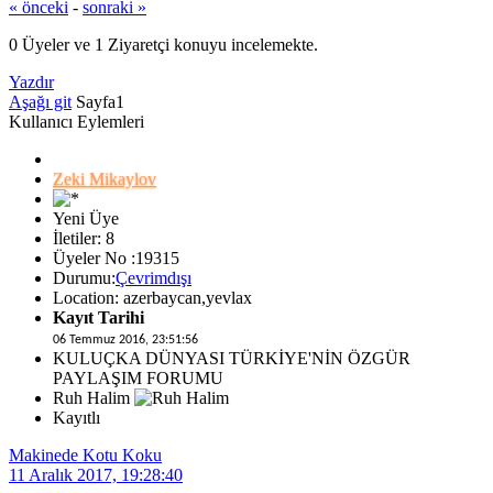
« önceki
-
sonraki »
0 Üyeler ve 1 Ziyaretçi konuyu incelemekte.
Yazdır
Aşağı git
Sayfa
1
Kullanıcı Eylemleri
Zeki Mikaylov
Yeni Üye
İletiler: 8
Üyeler No :19315
Durumu:
Çevrimdışı
Location: azerbaycan,yevlax
Kayıt Tarihi
06 Temmuz 2016, 23:51:56
KULUÇKA DÜNYASI TÜRKİYE'NİN ÖZGÜR
PAYLAŞIM FORUMU
Ruh Halim
Kayıtlı
Makinede Kotu Koku
11 Aralık 2017, 19:28:40