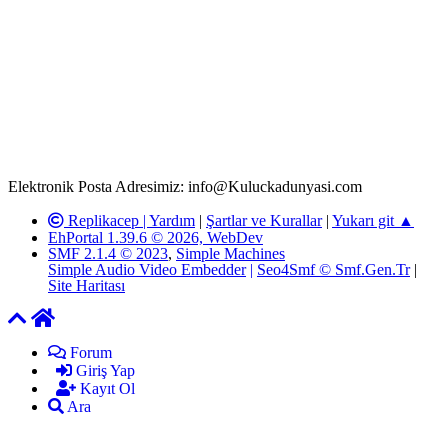
Rom ve medya haber sitesi olarak hizmet veren
www.Kuluckadunyasi.com'
da, 5651 Sayılı Kanunun 8.
Maddesine ve T.C.K'nın 125. Maddesine göre, yapılan gönderi
(konu, yorum) paylaşımlarının tüm sorumluluğu forum üyelerimize
aittir. Kuluckadunyasi Forumuna iletilecek olan şikayetler, elektronik
posta adresimize gönderildikten en geç üç (3) iş günü içerisinde,
ilgili kanunlar ve yönetmelikler çerçevesinde tarafımızca incelenerek
site yöneticilerimiz tarafından gereken çalışmaların yapılmasının
ardından ilgili kişi ya da kuruma yazılı açıklama yapılacaktır.
Elektronik Posta Adresimiz: info@Kuluckadunyasi.com
Replikacep |
Yardım
|
Şartlar ve Kurallar
|
Yukarı git ▲
EhPortal 1.39.6 © 2026, WebDev
SMF 2.1.4 © 2023
,
Simple Machines
Simple Audio Video Embedder
|
Seo4Smf © Smf.Gen.Tr
|
Site Haritası
Forum
Giriş Yap
Kayıt Ol
Ara