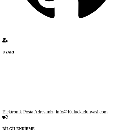
UYARI
KULUÇKADUNYASI Forumuna eklenen ve farklı sitelere
yönlendiren bağlantı adreslerinden (linklerden)
www.Kuluckadunyasi.com sorumlu tutulamaz. İnternet sitemizde,
kaynak ya da bağlantı adresi(link) göstermeksizin izinsiz bir şekilde
yapılan her türlü haber ve bilgi paylaşımı yasaktır. Forumumuzda
izinsiz ve kaynak göstermeksizin yapılan haber ve bilgi
paylaşımlarından sadece eylemi gerçekleştiren kişi sorumludur. Bu
durumun mağduriyet yaratması hâlinde hak sahibi olan kişi, kişiler
ya da kurumların, bizlerle iletişime geçmesini ivedilikle rica ederiz.
Elektronik Posta Adresimiz: info@Kuluckadunyasi.com
BİLGİLENDİRME