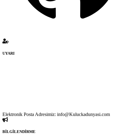
UYARI
KULUÇKADUNYASI Forumuna eklenen ve farklı sitelere
yönlendiren bağlantı adreslerinden (linklerden)
www.Kuluckadunyasi.com sorumlu tutulamaz. İnternet sitemizde,
kaynak ya da bağlantı adresi(link) göstermeksizin izinsiz bir şekilde
yapılan her türlü haber ve bilgi paylaşımı yasaktır. Forumumuzda
izinsiz ve kaynak göstermeksizin yapılan haber ve bilgi
paylaşımlarından sadece eylemi gerçekleştiren kişi sorumludur. Bu
durumun mağduriyet yaratması hâlinde hak sahibi olan kişi, kişiler
ya da kurumların, bizlerle iletişime geçmesini ivedilikle rica ederiz.
Elektronik Posta Adresimiz: info@Kuluckadunyasi.com
BİLGİLENDİRME