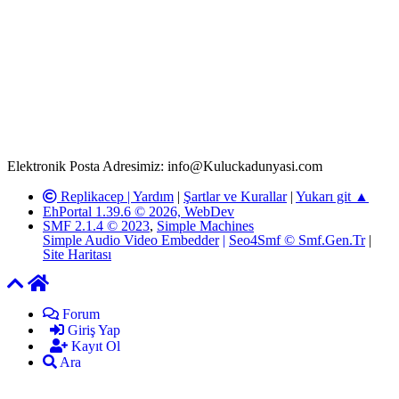
Rom ve medya haber sitesi olarak hizmet veren
www.Kuluckadunyasi.com'
da, 5651 Sayılı Kanunun 8.
Maddesine ve T.C.K'nın 125. Maddesine göre, yapılan gönderi
(konu, yorum) paylaşımlarının tüm sorumluluğu forum üyelerimize
aittir. Kuluckadunyasi Forumuna iletilecek olan şikayetler, elektronik
posta adresimize gönderildikten en geç üç (3) iş günü içerisinde,
ilgili kanunlar ve yönetmelikler çerçevesinde tarafımızca incelenerek
site yöneticilerimiz tarafından gereken çalışmaların yapılmasının
ardından ilgili kişi ya da kuruma yazılı açıklama yapılacaktır.
Elektronik Posta Adresimiz: info@Kuluckadunyasi.com
Replikacep |
Yardım
|
Şartlar ve Kurallar
|
Yukarı git ▲
EhPortal 1.39.6 © 2026, WebDev
SMF 2.1.4 © 2023
,
Simple Machines
Simple Audio Video Embedder
|
Seo4Smf © Smf.Gen.Tr
|
Site Haritası
Forum
Giriş Yap
Kayıt Ol
Ara