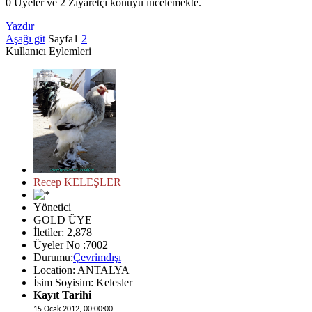
0 Üyeler ve 2 Ziyaretçi konuyu incelemekte.
Yazdır
Aşağı git
Sayfa
1
2
Kullanıcı Eylemleri
Recep KELEŞLER
Yönetici
GOLD ÜYE
İletiler: 2,878
Üyeler No :7002
Durumu:
Çevrimdışı
Location: ANTALYA
İsim Soyisim: Kelesler
Kayıt Tarihi
15 Ocak 2012, 00:00:00