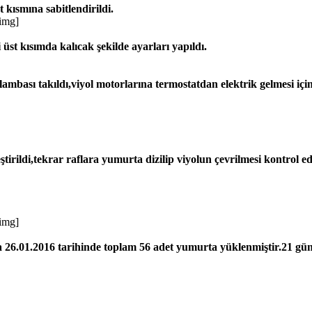
 kısmına sabitlendirildi.
/img]
üst kısımda kalıcak şekilde ayarları yapıldı.
mbası takıldı,viyol motorlarına termostatdan elektrik gelmesi için
irildi,tekrar raflara yumurta dizilip viyolun çevrilmesi kontrol edi
/img]
a 26.01.2016 tarihinde toplam 56 adet yumurta yüklenmiştir.21 g