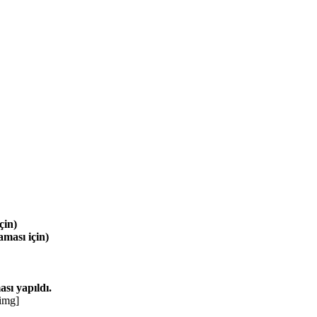
çin)
aması için)
sı yapıldı.
/img]