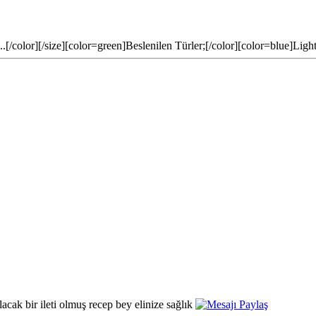
/color][/size][color=green]Beslenilen Türler;[/color][color=blue]Ligh
acak bir ileti olmuş recep bey elinize sağlık