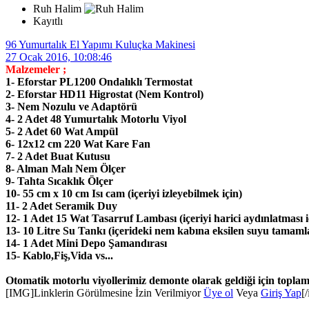
Ruh Halim
Kayıtlı
96 Yumurtalık El Yapımı Kuluçka Makinesi
27 Ocak 2016, 10:08:46
Malzemeler ;
1- Eforstar PL1200 Ondalıklı Termostat
2- Eforstar HD11 Higrostat (Nem Kontrol)
3- Nem Nozulu ve Adaptörü
4- 2 Adet 48 Yumurtalık Motorlu Viyol
5- 2 Adet 60 Wat Ampül
6- 12x12 cm 220 Wat Kare Fan
7- 2 Adet Buat Kutusu
8- Alman Malı Nem Ölçer
9- Tahta Sıcaklık Ölçer
10- 55 cm x 10 cm Isı cam (içeriyi izleyebilmek için)
11- 2 Adet Seramik Duy
12- 1 Adet 15 Wat Tasarruf Lambası (içeriyi harici aydınlatması i
13- 10 Litre Su Tankı (içerideki nem kabına eksilen suyu tamaml
14- 1 Adet Mini Depo Şamandırası
15- Kablo,Fiş,Vida vs...
Otomatik motorlu viyollerimiz demonte olarak geldiği için toplama
[IMG]
Linklerin Görülmesine İzin Verilmiyor
Üye ol
Veya
Giriş Yap
[