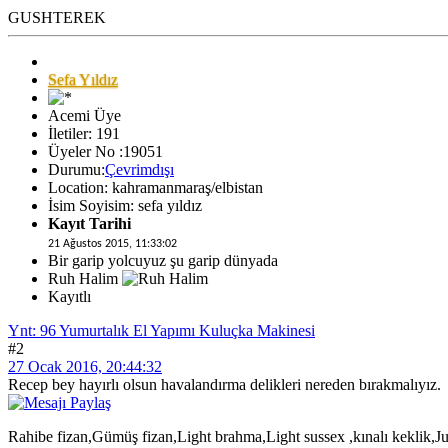
GUSHTEREK
Sefa Yıldız
Acemi Üye
İletiler: 191
Üyeler No :19051
Durumu:
Çevrimdışı
Location: kahramanmaraş/elbistan
İsim Soyisim: sefa yıldız
Kayıt Tarihi
21 Ağustos 2015, 11:33:02
Bir garip yolcuyuz şu garip dünyada
Ruh Halim
Kayıtlı
Ynt: 96 Yumurtalık El Yapımı Kuluçka Makinesi
#2
27 Ocak 2016, 20:44:32
Recep bey hayırlı olsun havalandırma delikleri nereden bırakmalıyız.
Rahibe fizan,Gümüş fizan,Light brahma,Light sussex ,kınalı keklik,Jumb