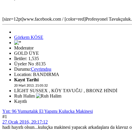
[size=12pt]www.facebook.com / [color=red]Profesyonel Tavukçuluk...[
Görkem KÖSE
Moderator
GOLD ÜYE
İletiler: 1,535
Üyeler No :8135
Durumu:
Çevrimdışı
Location: BANDIRMA
Kayıt Tarihi
20 Mart 2013, 21:05:32
LİGHT SUSSEX , KÖY TAVUĞU , BRONZ HİNDİ
Ruh Halim
Kayıtlı
Ynt: 96 Yumurtalık El Yapımı Kuluçka Makinesi
#1
27 Ocak 2016, 20:17:12
hadi hayırlı olsun...kuluçka makinesi yapacak arkadaşlara da klavuz ol