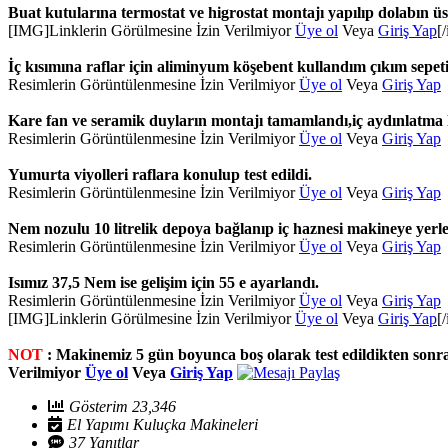
Buat kutularına termostat ve higrostat montajı yapılıp dolabın üst
[IMG]
Linklerin Görülmesine İzin Verilmiyor
Üye ol
Veya
Giriş Yap
[
İç kısımına raflar için aliminyum köşebent kullandım çıkım sepeti 
Resimlerin Görüntülenmesine İzin Verilmiyor
Üye ol
Veya
Giriş Yap
Kare fan ve seramik duyların montajı tamamlandı,iç aydınlatma la
Resimlerin Görüntülenmesine İzin Verilmiyor
Üye ol
Veya
Giriş Yap
Yumurta viyolleri raflara konulup test edildi.
Resimlerin Görüntülenmesine İzin Verilmiyor
Üye ol
Veya
Giriş Yap
Nem nozulu 10 litrelik depoya bağlanıp iç haznesi makineye yerleşt
Resimlerin Görüntülenmesine İzin Verilmiyor
Üye ol
Veya
Giriş Yap
Isımız 37,5 Nem ise gelişim için 55 e ayarlandı.
Resimlerin Görüntülenmesine İzin Verilmiyor
Üye ol
Veya
Giriş Yap
[IMG]
Linklerin Görülmesine İzin Verilmiyor
Üye ol
Veya
Giriş Yap
[
NOT
: Makinemiz 5 gün boyunca boş olarak test edildikten sonr
Verilmiyor
Üye ol
Veya
Giriş Yap
Gösterim 23,346
El Yapımı Kuluçka Makineleri
37 Yanıtlar