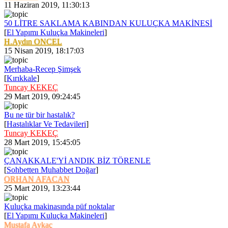
11 Haziran 2019, 11:30:13
50 LİTRE SAKLAMA KABINDAN KULUÇKA MAKİNESİ
[
El Yapımı Kuluçka Makineleri
]
H.Aydın ONCEL
15 Nisan 2019, 18:17:03
Merhaba-Recep Şimşek
[
Kırıkkale
]
Tuncay KEKEÇ
29 Mart 2019, 09:24:45
Bu ne tür bir hastalık?
[
Hastalıklar Ve Tedavileri
]
Tuncay KEKEÇ
28 Mart 2019, 15:45:05
ÇANAKKALE'Yİ ANDIK BİZ TÖRENLE
[
Sohbetten Muhabbet Doğar
]
ORHAN AFACAN
25 Mart 2019, 13:23:44
Kuluçka makinasında püf noktalar
[
El Yapımı Kuluçka Makineleri
]
Mustafa Aykaç