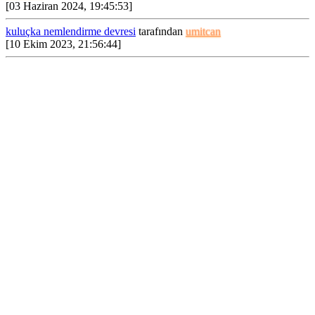
Ağustos
[03 Haziran 2024, 19:45:53]
Mode...
2021,
kuluçka nemlendirme devresi
tarafından
umitcan
16:30:08
[10 Ekim 2023, 21:56:44]
Ynt: uzun
bir aradan
sonra...
Tekrardan
hoş geldiniz.
| 27
Bereketli
Temmuz
olsun....
2021,
16:51:21
Ynt:
Uzaklarda