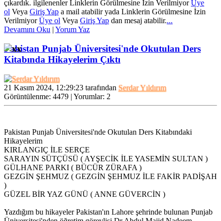
çıkardık. ilgilenenler
Linklerin Görülmesine İzin Verilmiyor
Üye
ol
Veya
Giriş Yap
a mail atabilir yada
Linklerin Görülmesine İzin
Verilmiyor
Üye ol
Veya
Giriş Yap
dan mesaj atabilir.
...
Devamını Oku
|
Yorum Yaz
Nestbox
Nestbox
Ege80
Ege80
Pakistan Punjab Üniversitesi'nde Okutulan Ders
kuluçka
kuluçka
maki...
Kitabında Hikayelerim Çıktı
makinesi
kullananların
| 19
Tavsiyelerini
21 Kasım 2024, 12:29:23 tarafından
Serdar Yıldırım
Bekliyorum....
Ocak
Görüntülenme: 4479 | Yorumlar: 2
Nem Isı ve
2021,
Ankarada
Sü...
13:03:01
Pakistan Punjab Üniversitesi'nde Okutulan Ders Kitabındaki
Hikayelerim
KIRLANGIÇ İLE SERÇE
SARAYIN SÜTÇÜSÜ ( AYŞECİK İLE YASEMİN SULTAN )
GÜLHANE PARKI ( BÜCÜR ZÜRAFA )
Ynt:
GEZGİN ŞEHMUZ ( GEZGİN ŞEHMUZ İLE FAKİR PADİŞAH
Makina
)
Yapmak
GÜZEL BİR YAZ GÜNÜ ( ANNE GÜVERCİN )
İstiyor...
Fatih Bey, uzun
süredir foruma giriş
Yazdığım bu hikayeler Pakistan'ın Lahore şehrinde bulunan Punjab
yapmıyordum.Onun
| 02
Üniversitesi'nden öğretim görevlisi Dr.Abdul Majid Nadeem