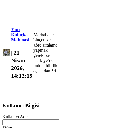
Ynt:
Kuluçka
Merhabalar
Makinasi
bütçenize
göre sıralama
yapmak
| 21
gerekirse
Nisan
Türkiye’de
bulunabilirlik
2026,
açısındanBri...
14:12:15
Ynt:
Pakistan
Belçika'da
Kullanıcı Bilgisi
Punjab
yayınlanan
Ünive...
Ekip
Dergisi'nin
Kullanıcı Adı:
42.
| 11
sayfasında
Şifre: