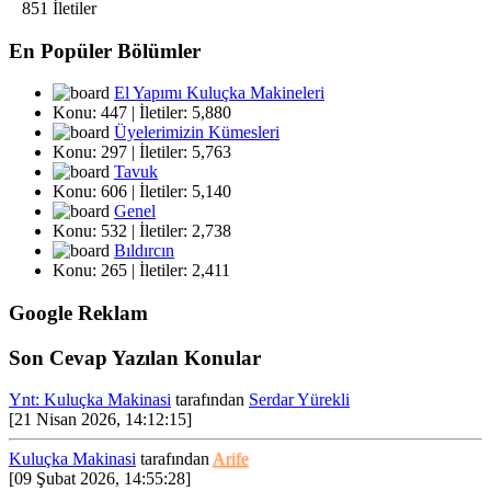
Merhaba hoş
851 İletiler
Falfa
geldin sefa
getirdin İlyas
En Popüler Bölümler
| 23
Abi .
Payalaşımlarının
Mayıs
El Yapımı Kuluçka Makineleri
devamını
Konu: 447 | İletiler: 5,880
2022,
dilerim ....
Üyelerimizin Kümesleri
15:59:22
Konu: 297 | İletiler: 5,763
Tavuk
Konu: 606 | İletiler: 5,140
Genel
Konu: 532 | İletiler: 2,738
Bıldırcın
Bende
Ynt:
Konu: 265 | İletiler: 2,411
sultan
Sultan
papağanı
papağanı
Google Reklam
almıştım,ve
bakımları
| 02
ile
Son Cevap Yazılan Konular
ilgilendiğim
Nisan
süreçte
Ynt: Kuluçka Makinasi
tarafından
Serdar Yürekli
2022,
baya
[21 Nisan 2026, 14:12:15]
deneyim
03:38:05
edindim....
Kuluçka Makinasi
tarafından
Arife
[09 Şubat 2026, 14:55:28]