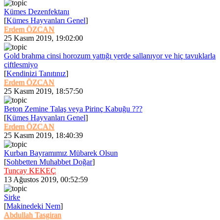
Kümes Dezenfektanı
[
Kümes Hayvanları Genel
]
Erdem ÖZCAN
25 Kasım 2019, 19:02:00
Gold brahma cinsi horozum yattığı yerde sallanıyor ve hiç tavuklarla
çiftlesmiyo
[
Kendinizi Tanıtınız
]
Erdem ÖZCAN
25 Kasım 2019, 18:57:50
Beton Zemine Talaş veya Pirinç Kabuğu ???
[
Kümes Hayvanları Genel
]
Erdem ÖZCAN
25 Kasım 2019, 18:40:39
Kurban Bayramımız Mübarek Olsun
[
Sohbetten Muhabbet Doğar
]
Tuncay KEKEÇ
13 Ağustos 2019, 00:52:59
Sirke
[
Makinedeki Nem
]
Abdullah Tasgiran