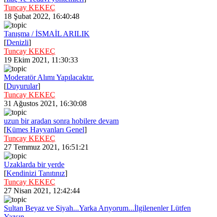
Tuncay KEKEÇ
18 Şubat 2022, 16:40:48
Tanışma / İSMAİL ARILIK
[
Denizli
]
Tuncay KEKEÇ
19 Ekim 2021, 11:30:33
Moderatör Alımı Yapılacaktır.
[
Duyurular
]
Tuncay KEKEÇ
31 Ağustos 2021, 16:30:08
uzun bir aradan sonra hobilere devam
[
Kümes Hayvanları Genel
]
Tuncay KEKEÇ
27 Temmuz 2021, 16:51:21
Uzaklarda bir yerde
[
Kendinizi Tanıtınız
]
Tuncay KEKEÇ
27 Nisan 2021, 12:42:44
Sultan Beyaz ve Siyah...Yarka Arıyorum...İlgilenenler Lütfen
Yazsın...