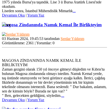
1975 yılında Bursa'ya taşındık. Lise 3 ü Bursa Atatürk Lisesi'nde
okudum.
Liseden sonra, İstanbul Mühendislik Mimarlık
...
Devamını Oku
|
Yorum Yaz
Magosa Zindanında Namık Kemal İle Birlikteyim
03 Haziran 2024, 19:45:53 tarafından
Serdar Yıldırım
Görüntülenme: 2361 | Yorumlar: 0
MAGOSA ZİNDANINDA NAMIK KEMAL İLE
BİRLİKTEYİM
Zaman gezgini olarak 150 yıl önceye gitmeyi düşledim ve Kıbrıs'ta
bulunan Magosa zindanında olmayı istedim. Namık Kemal yerde,
taş üstünde oturuyordu ve beni görünce ayağa kalktı. İlerici, çağdaş
fikirlerle donanmıştı ve bir devlet yönetiminin tek bir kişinin
tekelinde olmasını istemezdi. Bana seslendi: " Dur bakalım, aslanım,
sen de kimsin böyle? Burada ne işin var? "
" Ben, gelecekten geldiğimi, söyledim.
...
Devamını Oku
|
Yorum Yaz