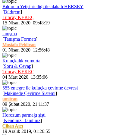
Bıldırcın Yetiştiriciliği ile alakalı HERŞEY
[
Bıldırcın
]
Tuncay KEKEÇ
15 Nisan 2020, 09:48:19
tanışma
[
Tanışma Formatı
]
Mustafa Pehlivan
01 Nisan 2020, 12:56:48
Kuluçkalık yumurta
[
Soru & Cevap
]
Tuncay KEKEÇ
04 Mart 2020, 13:35:06
555 entegre ile kuluçka çevirme devresi
[
Makinede Çevirme Sistemi
]
umitcan
09 Şubat 2020, 21:11:37
Horozum parmağı şişti
[
Kendinizi Tanıtınız
]
Cihan Atcı
19 Aralık 2019, 01:26:55