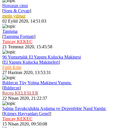
Horozun cinsi
[
Soru & Cevap
]
metin yılmaz
02 Eylül 2020, 14:51:03
Tanişma
[
Tanışma Formatı
]
Tuncay KEKEÇ
21 Temmuz 2020, 15:45:58
96 Yumurtalık El Yapımı Kuluçka Makinesi
[
El Yapımı Kuluçka Makineleri
]
Fatih Köle
27 Haziran 2020, 13:53:31
Bıldırcın Tüy Yolma Makinesi Yapımı.
[
Bıldırcın
]
Recep KELEŞLER
22 Nisan 2020, 21:22:37
Salma Tavukçulukta Aşılama ve Dezenfekte Nasıl Yapılır.
[
Kümes Hayvanları Genel
]
Tuncay KEKEÇ
15 Nisan 2020, 09:50:08