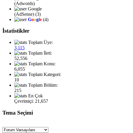
bir tepsiyi
(Adwords)
delerek
Google
kuluçka
| 10 Ekim
(AdSense) (3)
ısıtıcı
G
o
o
g
l
e
(4)
2023,
rezistansı
(150
21:56:44
İstatistikler
watt...
Toplam Üye:
3,115
Toplam İleti:
52,556
Ynt:
Toplam Konu:
Kuluçka
6,055
Makineleri
Bayağı
Toplam Kategori:
Iç...
olmuş
10
siteye
Toplam Bölüm:
| 30
gelmeyeli 5
215
yılcık :D
En Çok
Mayıs
kadar ...
Çevrimiçi: 21,657
2023,
Tema Seçimi
02:44:58