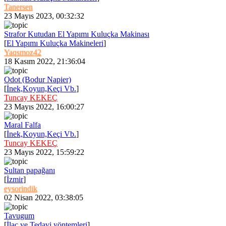
Tanersen
23 Mayıs 2023, 00:32:32
Strafor Kutudan El Yapımı Kuluçka Makinası
[
El Yapımı Kuluçka Makineleri
]
Yaqsmoz42
18 Kasım 2022, 21:36:04
Odot (Bodur Napier)
[
İnek,Koyun,Keçi Vb.
]
Tuncay KEKEÇ
23 Mayıs 2022, 16:00:27
Maral Falfa
[
İnek,Koyun,Keçi Vb.
]
Tuncay KEKEÇ
23 Mayıs 2022, 15:59:22
Sultan papağanı
[
İzmir
]
eysorindik
02 Nisan 2022, 03:38:05
Tavugum
[
İlaç ve Tedavi yöntemleri
]