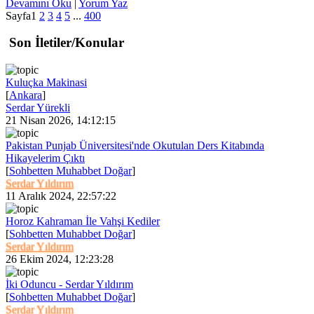
Devamını Oku
|
Yorum Yaz
Sayfa
1
2
3
4
5
...
400
Son İletiler/Konular
Kuluçka Makinasi
[
Ankara
]
Serdar Yürekli
21 Nisan 2026, 14:12:15
Pakistan Punjab Üniversitesi'nde Okutulan Ders Kitabında
Hikayelerim Çıktı
[
Sohbetten Muhabbet Doğar
]
Serdar Yıldırım
11 Aralık 2024, 22:57:22
Horoz Kahraman İle Vahşi Kediler
[
Sohbetten Muhabbet Doğar
]
Serdar Yıldırım
26 Ekim 2024, 12:23:28
İki Oduncu - Serdar Yıldırım
[
Sohbetten Muhabbet Doğar
]
Serdar Yıldırım