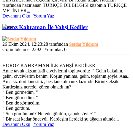
için mesajınızı yeni
tarafından hazırlanan TÜRKÇE DİLBİLGİSİ kitabının TÜRKÇE
Ocak
gördüm.Makinayı...
METİNLER
...
2021,
Devamını Oku
|
Yorum Yaz
13:27:52
Horoz Kahraman İle Vahşi Kediler
26 Ekim 2024, 12:23:28 tarafından
Serdar Yıldırım
Görüntülenme: 2292 | Yorumlar: 0
HOROZ KAHRAMAN İLE VAHŞİ KEDİLER
Anne tavuk akşamüstü civcivlerini topluyordu: " Gelin bakalım,
gelin, civcivlerim benim. Koşun yanıma, gelin, toplanın şöyle. Aaa...
Ama siz dört tanesiniz, beş tane olmanız lazımdı. Biriniz eksik.
Kardeşiniz nerede, gören olmadı mı? "
" Ben görmedim. "
" Ben görmedim. "
" Ben de görmedim. "
" Ben gördüm. "
" Sen gördün mü? Nerede gördün, çabuk söyle? "
" Bir saat kadar önceydi. Kardeşim ilerdeki şu ağacın altında
...
Devamını Oku
|
Yorum Yaz