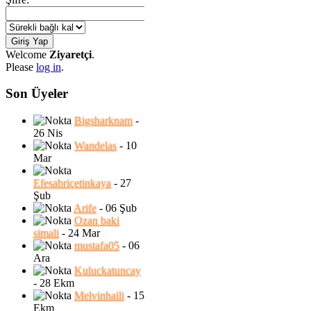
Aralık
Serdar
Yıldırım'ın
2024,
yazdığ...
22:57:22
Welcome
Ziyaretçi
.
Please
log in
.
Son Üyeler
Horoz
Bigsharknam
-
Kahraman
26 Nis
HOROZ
İle Vahşi
Wandelas
- 10
KAHRAMAN
K...
Mar
İLE VAHŞİ
KEDİLERAnne
Efesabriçetinkaya
- 27
| 26
tavuk akşamüstü
Şub
civcivlerini
Ekim
Arife
- 06 Şub
topluyordu: "
Ozan baki
2024,
Ge...
simali
- 24 Mar
12:23:28
mustafa05
- 06
Ara
Kuluckatuncay
- 28 Ekm
Melvinhaili
- 15
Ekm