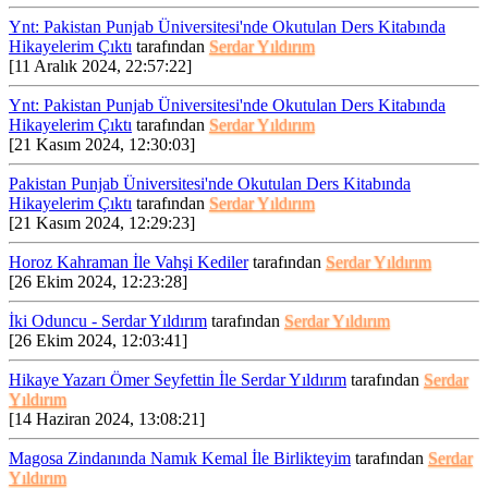
Ynt: Pakistan Punjab Üniversitesi'nde Okutulan Ders Kitabında
Hikayelerim Çıktı
tarafından
Serdar Yıldırım
Ynt:
[11 Aralık 2024, 22:57:22]
Tanışma /
İSMAİL
Ynt: Pakistan Punjab Üniversitesi'nde Okutulan Ders Kitabında
Kuluçka
ARIL...
Hikayelerim Çıktı
tarafından
Serdar Yıldırım
Dünyasına
[21 Kasım 2024, 12:30:03]
hoş geldiniz .
| 19
Üyeliğiniz
Pakistan Punjab Üniversitesi'nde Okutulan Ders Kitabında
hayırlı
Ekim
Hikayelerim Çıktı
tarafından
Serdar Yıldırım
olsun....
[21 Kasım 2024, 12:29:23]
2021,
11:30:33
Horoz Kahraman İle Vahşi Kediler
tarafından
Serdar Yıldırım
[26 Ekim 2024, 12:23:28]
İki Oduncu - Serdar Yıldırım
tarafından
Serdar Yıldırım
[26 Ekim 2024, 12:03:41]
Moderatör
Hikaye Yazarı Ömer Seyfettin İle Serdar Yıldırım
tarafından
Serdar
Alımı
Yıldırım
Yapılacakt...
[14 Haziran 2024, 13:08:21]
MODERATÖR ALIMI
YAPILACAKTIRArkadaşlar
Magosa Zindanında Namık Kemal İle Birlikteyim
tarafından
Serdar
| 31
Gün geçtikçe büyüyen ve
Yıldırım
yenilenen sitemize artık