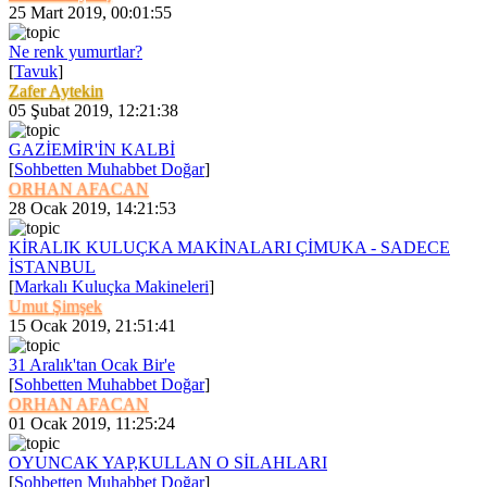
25 Mart 2019, 00:01:55
Ne renk yumurtlar?
[
Tavuk
]
Zafer Aytekin
05 Şubat 2019, 12:21:38
GAZİEMİR'İN KALBİ
[
Sohbetten Muhabbet Doğar
]
ORHAN AFACAN
28 Ocak 2019, 14:21:53
KİRALIK KULUÇKA MAKİNALARI ÇİMUKA - SADECE
İSTANBUL
[
Markalı Kuluçka Makineleri
]
Umut Şimşek
15 Ocak 2019, 21:51:41
31 Aralık'tan Ocak Bir'e
[
Sohbetten Muhabbet Doğar
]
ORHAN AFACAN
01 Ocak 2019, 11:25:24
OYUNCAK YAP,KULLAN O SİLAHLARI
[
Sohbetten Muhabbet Doğar
]