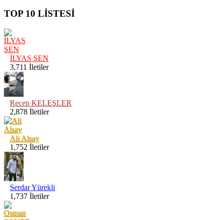
TOP 10 LİSTESİ
Ynt: Nst-
3w çift
Ekranlı
Merhaba! bi
T...
türlü ayar
İLYAS ŞEN
yapamadım
| 23
3,711 İletiler
lütfen
yardımcı
Mayıs
olurmusunuz...
2023,
Recep KELEŞLER
00:32:32
2,878 İletiler
Ali Alsay
1,752 İletiler
Ynt:
Eline sağlık
Strafor
ustam Sizin
Kutudan
sistemi
El Ya...
Serdar Yürekli
bende
1,737 İletiler
uygulamak
| 18
istiyorum
müsadenizle
Kasım