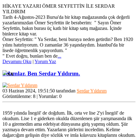
HİKAYE YAZARI ÖMER SEYFETTİN İLE SERDAR
YILDIRIM
Tarih 4-Ağustos-2023 Bursa'da bir kitap mağazasında çok değerli
yazarlarımızdan Ömer Seyfettin ile beraberim: " Sayın Ömer
Seyfettin, bakın burası üç katlı bir kitap satış mağazası. İçinde
binlerce kitap var.
Ömer Seyfettin: " Ya Serdar, beni buraya neden getirdin? Ben 1920
yılını hatırlıyorum. O zamanlar 36 yaşındaydım. İstanbul'da bir
lisede öğretmenlik yapıyordum. "
" Evet doğru, bunları ben de
...
Devamını Oku
|
Yorum Yaz
Selamlar. Ben Serdar Yıldırım.
03 Haziran 2024, 19:51:50 tarafından
Serdar Yıldırım
Görüntülenme: 8 | Yorumlar: 0
1959 yılında İnegöl' de doğdum. İlk, orta ve lise 2'yi İnegöl' de
okudum. Lise 1 e giderken okulda düzenlenen şiir yarışmasında ilk
10 a giremedim ama edebiyat dünyasına giriş yapmış oldum. Şiir
yazmaya devam ettim. Yazarların şiirlerini inceledim. Kelime
dağarcığım gelişsin diye sözlük ve imla kılavuzu kitaplarını okudum.