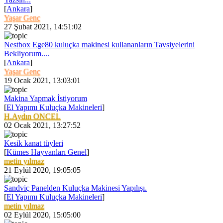
[
Ankara
]
Yaşar Genç
27 Şubat 2021, 14:51:02
Nestbox Ege80 kuluçka makinesi kullananların Tavsiyelerini
Bekliyorum....
[
Ankara
]
Yaşar Genç
19 Ocak 2021, 13:03:01
Makina Yapmak İstiyorum
[
El Yapımı Kuluçka Makineleri
]
H.Aydın ONCEL
02 Ocak 2021, 13:27:52
Kesik kanat tüyleri
[
Kümes Hayvanları Genel
]
metin yılmaz
21 Eylül 2020, 19:05:05
Sandviç Panelden Kuluçka Makinesi Yapılışı.
[
El Yapımı Kuluçka Makineleri
]
metin yılmaz
02 Eylül 2020, 15:05:00