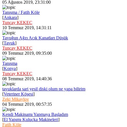
05 Ağustos 2019, 23:31:00
Tanışma / Fatih Köle
[
Ankara
]
Tuncay KEKEÇ
10 Temmuz 2019, 14:31:11
Tavuğun Ağzı Açık Kanatları Düşük
[
Tavuk
]
Tuncay KEKEÇ
09 Temmuz 2019, 09:35:00
Tanışma
[
Konya
]
Tuncay KEKEÇ
08 Temmuz 2019, 14:40:36
tavuklarda sari yesil diski olum ne yapa bilirim
[
Veteriner Köşesi
]
Zeki Mikaylov
04 Temmuz 2019, 00:57:35
Kendi Makinamı Yapmaya Başladım
[
El Yapımı Kuluçka Makineleri
]
Fatih Köle