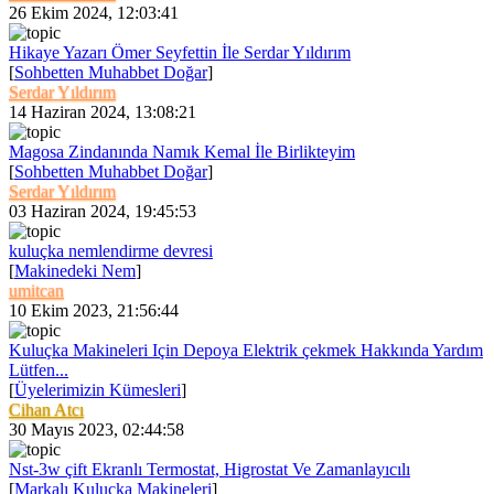
26 Ekim 2024, 12:03:41
Hikaye Yazarı Ömer Seyfettin İle Serdar Yıldırım
[
Sohbetten Muhabbet Doğar
]
Serdar Yıldırım
14 Haziran 2024, 13:08:21
Magosa Zindanında Namık Kemal İle Birlikteyim
[
Sohbetten Muhabbet Doğar
]
Serdar Yıldırım
03 Haziran 2024, 19:45:53
kuluçka nemlendirme devresi
[
Makinedeki Nem
]
umitcan
10 Ekim 2023, 21:56:44
Kuluçka Makineleri Için Depoya Elektrik çekmek Hakkında Yardım
Lütfen...
[
Üyelerimizin Kümesleri
]
Cihan Atcı
30 Mayıs 2023, 02:44:58
Nst-3w çift Ekranlı Termostat, Higrostat Ve Zamanlayıcılı
[
Markalı Kuluçka Makineleri
]