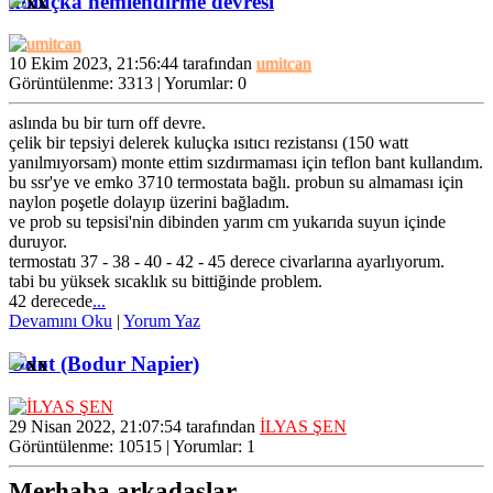
kuluçka nemlendirme devresi
10 Ekim 2023, 21:56:44 tarafından
umitcan
Görüntülenme: 3313 | Yorumlar: 0
aslında bu bir turn off devre.
çelik bir tepsiyi delerek kuluçka ısıtıcı rezistansı (150 watt
yanılmıyorsam) monte ettim sızdırmaması için teflon bant kullandım.
bu ssr'ye ve emko 3710 termostata bağlı. probun su almaması için
naylon poşetle dolayıp üzerini bağladım.
ve prob su tepsisi'nin dibinden yarım cm yukarıda suyun içinde
duruyor.
termostatı 37 - 38 - 40 - 42 - 45 derece civarlarına ayarlıyorum.
tabi bu yüksek sıcaklık su bittiğinde problem.
42 derecede
...
Devamını Oku
|
Yorum Yaz
Odot (Bodur Napier)
29 Nisan 2022, 21:07:54 tarafından
İLYAS ŞEN
Görüntülenme: 10515 | Yorumlar: 1
Merhaba arkadaşlar,