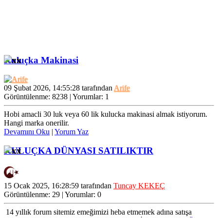
Merhaba Hoş
bir yerde
geldin.Seni
tekrar
| 27
aramızda
görmek bizi
Nisan
sevindirdi
2021,
kardeşim....
Kuluçka Makinasi
12:42:44
09 Şubat 2026, 14:55:28 tarafından
Arife
Görüntülenme: 8238 | Yorumlar: 1
Hobi amacli 30 luk veya 60 lik kulucka makinasi almak istiyorum.
Sultan
Hangi marka onerilir.
Beyaz ve
Devamını Oku
|
Yorum Yaz
Sultan Beyaz ve
Siyah...Ya...
Siyah...Yarka
KULUÇKA DÜNYASI SATILIKTIR
Arıyorum...Mart
| 27
Ayı Sonunda
Yumurta da
Şubat
Olur...İlgilenenler
2021,
Lütfen ...
15 Ocak 2025, 16:28:59 tarafından
Tuncay KEKEÇ
Görüntülenme: 29 | Yorumlar: 0
14:51:02
14 yıllık forum sitemiz emeğimizi heba etmemek adına satışa